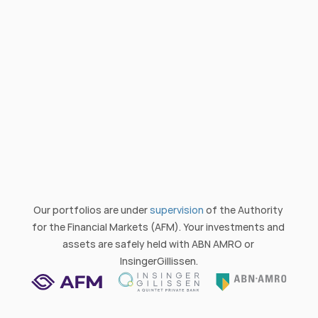
A targeted portfolio for exploiting 
opportunities in the market.
300,000
From
€
100% value stocks
24/7 access to the portfolio
No intermediary, directly invested
Quarterly updates and reports
Personal support
Investments in your own name
Tradable daily
Focus on Europe
Our portfolios are under 
supervision
 of the Authority 
for the Financial Markets (AFM). Your investments and 
assets are safely held with ABN AMRO or 
InsingerGillissen.