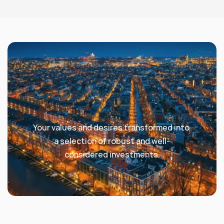
Your values and desires transformed into 
a selection of robust and well-
considered investments.