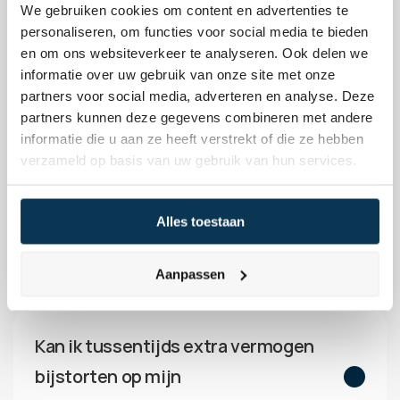
We gebruiken cookies om content en advertenties te
van andere vermogensbeheerders?
personaliseren, om functies voor social media te bieden
en om ons websiteverkeer te analyseren. Ook delen we
informatie over uw gebruik van onze site met onze
Beheren jullie zowel privévermogen 
partners voor social media, adverteren en analyse. Deze
partners kunnen deze gegevens combineren met andere
als zakelijk vermogen?
informatie die u aan ze heeft verstrekt of die ze hebben
verzameld op basis van uw gebruik van hun services.
Kan ik flexibel bij mijn vermogen als 
Alles toestaan
mijn financiële situatie onverwachts 
verandert?
Aanpassen
Kan ik tussentijds extra vermogen 
bijstorten op mijn 