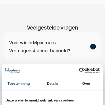
Veelgestelde vragen
Voor wie is Mpartners 
Vermogensbeheer bedoeld?
Waarin verschilt jullie aanpak van die 
van mijn bank?
Toestemming
Details
Over
Waarin verschilt jullie aanpak van die 
Deze website maakt gebruik van cookies