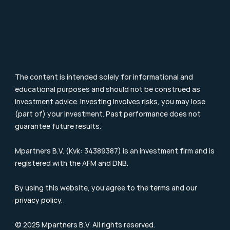
Blog & Nieuws
Supervision
Consumer Letter
Complaints Procedure
Sustainability
Remuneration Policy
Cookie Policy
The content is intended solely for informational and 
educational purposes and should not be construed as 
investment advice. Investing involves risks, you may lose 
(part of) your investment. Past performance does not 
guarantee future results.
Mpartners B.V. (Kvk: 34389387) is an investment firm and is 
registered with the 
AFM
 and DNB.
By using this website, you agree to the 
terms
 and our 
privacy policy
.
© 2025 Mpartners B.V. All rights reserved.