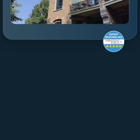
Make it last.
Koningslaan 52 Amsterdam - 
direction ->
+31 (0) 20 305 88 55
EN
About Mpartners