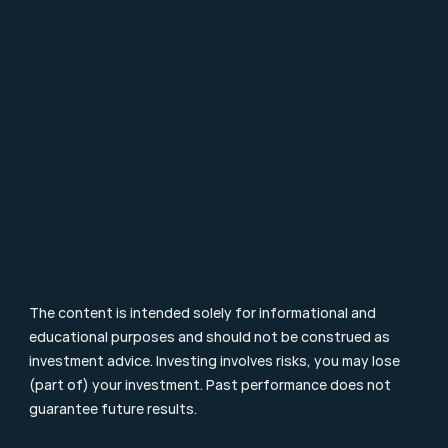
Ons Team
Career
Contact
FAQ
Particulier Vermogensbeheer
Value Investing
Investment Terms
Blog & Nieuws
Supervision
Consumer Letter
Complaints Procedure
Sustainability
Remuneration Policy
Cookie Policy
The content is intended solely for informational and 
educational purposes and should not be construed as 
investment advice. Investing involves risks, you may lose 
(part of) your investment. Past performance does not 
guarantee future results.