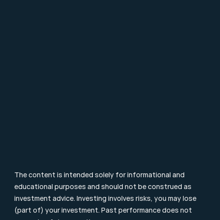
About Mpartners
Ons Team
Career
Contact
FAQ
Particulier Vermogensbeheer
Value Investing
Investment Terms
Blog & Nieuws
Supervision
Consumer Letter
Complaints Procedure
Sustainability
Remuneration Policy
Cookie Policy
The content is intended solely for informational and 
educational purposes and should not be construed as 
investment advice. Investing involves risks, you may lose 
(part of) your investment. Past performance does not 