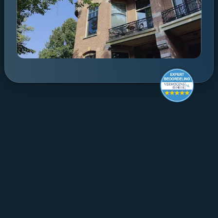
Make it last.
Koningslaan 52 Amsterdam - 
direction ->
+31 (0) 20 305 88 55
EN