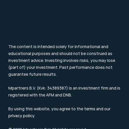
Investment Terms
Blog & Nieuws
Supervision
Consumer Letter
Complaints Procedure
Sustainability
Remuneration Policy
Cookie Policy
The content is intended solely for informational and 
educational purposes and should not be construed as 
investment advice. Investing involves risks, you may lose 
(part of) your investment. Past performance does not 
guarantee future results.
Mpartners B.V. (Kvk: 34389387) is an investment firm and is 
registered with the 
AFM
 and DNB.
By using this website, you agree to the 
terms
 and our 
privacy policy
.