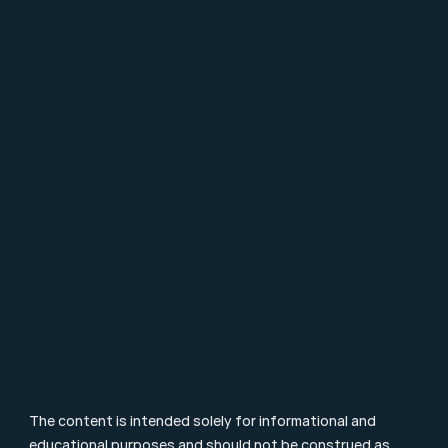
EN
About Mpartners
Ons Team
Career
Contact
FAQ
Particulier Vermogensbeheer
Value Investing
Investment Terms
Blog & Nieuws
Supervision
Consumer Letter
Complaints Procedure
Sustainability
Remuneration Policy
Cookie Policy
The content is intended solely for informational and 
educational purposes and should not be construed as 