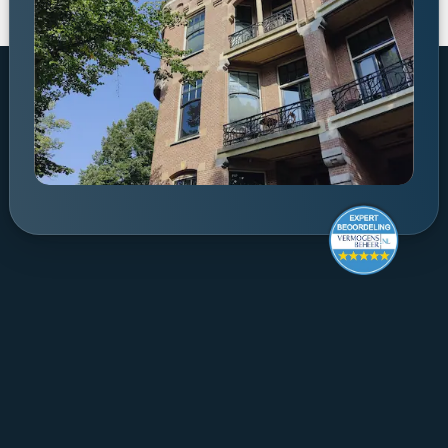
Make it last.
Koningslaan 52 Amsterdam - 
direction ->
+31 (0) 20 305 88 55