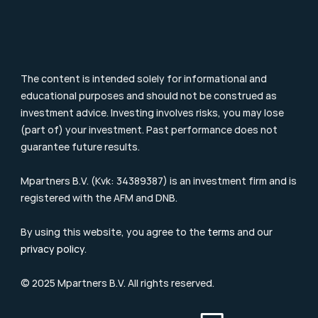
Supervision
Consumer Letter
Complaints Procedure
Sustainability
Remuneration Policy
Cookie Policy
The content is intended solely for informational and 
educational purposes and should not be construed as 
investment advice. Investing involves risks, you may lose 
(part of) your investment. Past performance does not 
guarantee future results.
Mpartners B.V. (Kvk: 34389387) is an investment firm and is 
registered with the 
AFM
 and DNB.
By using this website, you agree to the 
terms
 and our 
privacy policy
.
© 2025 Mpartners B.V. All rights reserved.