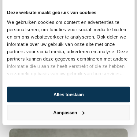
Deze website maakt gebruik van cookies
We gebruiken cookies om content en advertenties te
See all blogs
personaliseren, om functies voor social media te bieden
en om ons websiteverkeer te analyseren. Ook delen we
informatie over uw gebruik van onze site met onze
partners voor social media, adverteren en analyse. Deze
partners kunnen deze gegevens combineren met andere
informatie die u aan ze heeft verstrekt of die ze hebben
verzameld op basis van uw gebruik van hun services.
Alles toestaan
News
11 februari 2026
Is your portfolio too dependent on the US?
Aanpassen