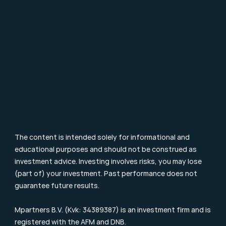
Contact
FAQ
Particulier Vermogensbeheer
Value Investing
Investment Terms
Blog & Nieuws
Supervision
Consumer Letter
Complaints Procedure
Sustainability
Remuneration Policy
Cookie Policy
The content is intended solely for informational and 
educational purposes and should not be construed as 
investment advice. Investing involves risks, you may lose 
(part of) your investment. Past performance does not 
guarantee future results.
Mpartners B.V. (Kvk: 34389387) is an investment firm and is 
registered with the 
AFM
 and DNB.