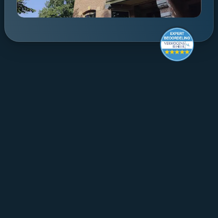
Make it last.
Koningslaan 52 Amsterdam - 
direction ->
+31 (0) 20 305 88 55
EN
About Mpartners
Ons Team
Career