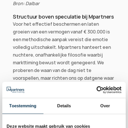
Bron: Dalbar
Structuur boven speculatie bij Mpartners
Voor het effectief beschermen en laten 
groeien van een vermogen vanaf € 300.000 is 
een methodische aanpak vereist die emotie 
volledig uitschakelt. Mpartners hanteert een 
nuchtere, onafhankelijke filosofie waarbij 
markttiming bewust wordt genegeerd. We 
proberen de waan van de dag niet te 
voorspellen, maar richten ons op datgene waar 
we wel controle over hebben: de fundamentele 
kwaliteit van de onderliggende beleggingen.
Kwaliteitsselectie als anker
Toestemming
Details
Over
Binnen onze Quality Value-strategie 
selecteren we uitsluitend individuele 
Deze website maakt gebruik van cookies