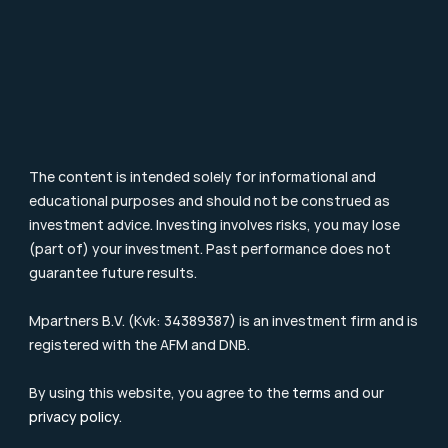
Investment Terms
Blog & Nieuws
Supervision
Consumer Letter
Complaints Procedure
Sustainability
Remuneration Policy
Cookie Policy
The content is intended solely for informational and 
educational purposes and should not be construed as 
investment advice. Investing involves risks, you may lose 
(part of) your investment. Past performance does not 
guarantee future results.
Mpartners B.V. (Kvk: 34389387) is an investment firm and is 
registered with the 
AFM
 and DNB.
By using this website, you agree to the 
terms
 and our 
privacy policy
.