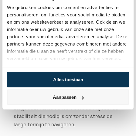
ondernemingen met een ijzersterke balans, 
We gebruiken cookies om content en advertenties te
een lage schuldgraad en een bewezen, 
personaliseren, om functies voor social media te bieden
voorspelbare kasstroom. Bedrijven die 
en om ons websiteverkeer te analyseren. Ook delen we
bovendien een rationele waardering kennen, 
informatie over uw gebruik van onze site met onze
gekenmerkt door een koers-winstverhouding 
partners voor social media, adverteren en analyse. Deze
van structureel onder de 13, bieden je 
partners kunnen deze gegevens combineren met andere
portefeuille een robuuste veiligheidsmarge.
informatie die u aan ze heeft verstrekt of die ze hebben
Omdat dit type ondernemingen consistent 
verzameld op basis van uw gebruik van hun services.
presteert en winst uitkeert in zowel 
economische voor- als tegenspoed, vervalt 
Alles toestaan
elke noodzaak om in en uit de markt te 
springen. Je kapitaal blijft continu aan het 
Aanpassen
werk. Voor een vermogen van drie ton of meer 
zorgt deze fundamentele benadering voor de 
stabiliteit die nodig is om zonder stress de 
lange termijn te navigeren.