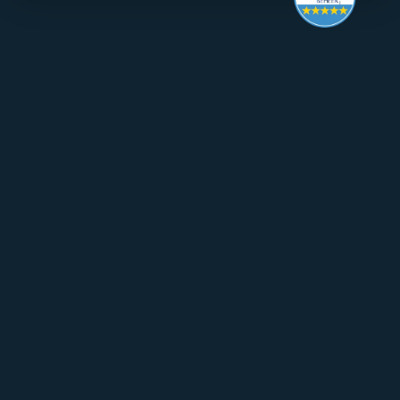
Make it last.
Koningslaan 52 Amsterdam - 
direction ->
+31 (0) 20 305 88 55
EN
About Mpartners
Ons Team
Career
Contact
FAQ
Particulier Vermogensbeheer
Value Investing