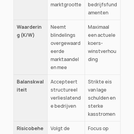
marktgrootte
bedrijfsfund
amenten
Waarderin
Neemt 
Maximaal 
g (K/W)
blindelings 
een actuele 
overgewaard
koers-
eerde 
winstverhou
marktaandel
ding
en mee
Balanskwal
Accepteert 
Strikte eis 
iteit
structureel 
van lage 
verlieslatend
schulden en 
e bedrijven
sterke 
kasstromen
Risicobehe
Volgt de 
Focus op 