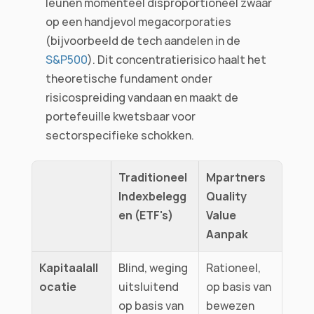
leunen momenteel disproportioneel zwaar 
op een handjevol megacorporaties 
(bijvoorbeeld de tech aandelen in de 
S&P500
). Dit concentratierisico haalt het 
theoretische fundament onder 
risicospreiding vandaan en maakt de 
portefeuille kwetsbaar voor 
sectorspecifieke schokken.
Traditioneel 
Mpartners 
Indexbelegg
Quality 
en (ETF's)
Value 
Aanpak
Kapitaalall
Blind, weging 
Rationeel, 
ocatie
uitsluitend 
op basis van 
op basis van 
bewezen 