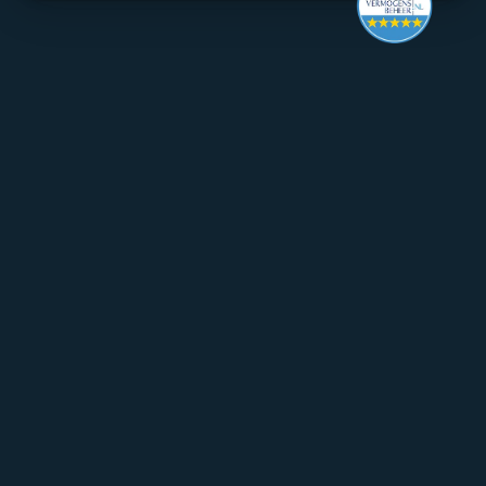
Make it last.
Koningslaan 52 Amsterdam - 
direction ->
+31 (0) 20 305 88 55
EN
About Mpartners
Ons Team
Career
Contact
FAQ
Particulier Vermogensbeheer