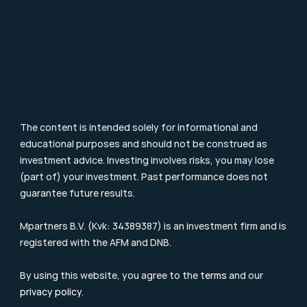
Value Investing
Investment Terms
Blog & Nieuws
Supervision
Consumer Letter
Complaints Procedure
Sustainability
Remuneration Policy
Cookie Policy
The content is intended solely for informational and 
educational purposes and should not be construed as 
investment advice. Investing involves risks, you may lose 
(part of) your investment. Past performance does not 
guarantee future results.
Mpartners B.V. (Kvk: 34389387) is an investment firm and is 
registered with the 
AFM
 and DNB.
By using this website, you agree to the 
terms
 and our 
privacy policy
.