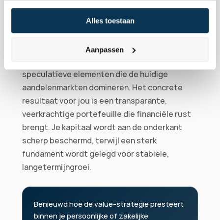
buffer in tegen economische tegenwind, 
zonder in te leveren op solide 
Alles toestaan
dividendrendementen.
Deze gedisciplineerde aandelenselectie vergt 
Aanpassen
rationaliteit en focus, maar elimineert de 
speculatieve elementen die de huidige 
aandelenmarkten domineren. Het concrete 
resultaat voor jou is een transparante, 
veerkrachtige portefeuille die financiële rust 
brengt. Je kapitaal wordt aan de onderkant 
scherp beschermd, terwijl een sterk 
fundament wordt gelegd voor stabiele, 
langetermijngroei.
Benieuwd hoe de value-strategie presteert 
binnen je persoonlijke of zakelijke 