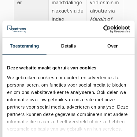
er
marktdalinge
verliesminim
n exact via de 
alisatie via 
index
Margin of 
Safety
Fundamentele zekerheid door de 
Toestemming
Details
Over
Margin of Safety
Mpartners hanteert voor vermogens vanaf € 
300.000 een strikt onafhankelijk mandaat 
Deze website maakt gebruik van cookies
waarbij gezond verstand de absolute 
We gebruiken cookies om content en advertenties te
boventoon voert. Wij weigeren de hoofdprijs 
personaliseren, om functies voor social media te bieden
te betalen voor markthypes of irrationele 
en om ons websiteverkeer te analyseren. Ook delen we
informatie over uw gebruik van onze site met onze
groeibeloften. In plaats daarvan 
selecteren
 we 
partners voor social media, adverteren en analyse. Deze
proactief kwaliteitsbedrijven die door de 
partners kunnen deze gegevens combineren met andere
markt tijdelijk verkeerd zijn geprijsd. Door 
informatie die u aan ze heeft verstrekt of die ze hebben
uitsluitend posities in te nemen met een ruime
verzameld op basis van uw gebruik van hun services.
Margin of Safety
, bouwen we een robuuste 