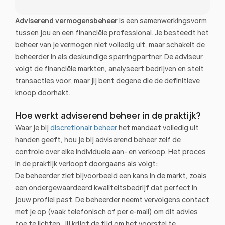
Adviserend vermogensbeheer
 is een samenwerkingsvorm 
tussen jou en een financiële professional. Je besteedt het 
beheer van je vermogen niet volledig uit, maar schakelt de 
beheerder in als deskundige sparringpartner. De adviseur 
volgt de financiële markten, analyseert bedrijven en stelt 
transacties voor, maar jij bent degene die de definitieve 
knoop doorhakt.
Hoe werkt adviserend beheer in de praktijk?
Waar je bij 
discretionair beheer
 het mandaat volledig uit 
handen geeft, hou je bij adviserend beheer zelf de 
controle over elke individuele aan- en verkoop. Het proces 
in de praktijk verloopt doorgaans als volgt:
De beheerder ziet bijvoorbeeld een kans in de markt, zoals 
een ondergewaardeerd kwaliteitsbedrijf dat perfect in 
jouw profiel past. De beheerder neemt vervolgens contact 
met je op (vaak telefonisch of per e-mail) om dit advies 
toe te lichten. Jij krijgt de tijd om het voorstel te 