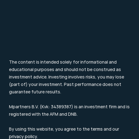
Particulier Vermogensbeheer
Value Investing
Investment Terms
Blog & Nieuws
Supervision
Consumer Letter
Complaints Procedure
Sustainability
Remuneration Policy
Cookie Policy
The content is intended solely for informational and 
educational purposes and should not be construed as 
investment advice. Investing involves risks, you may lose 
(part of) your investment. Past performance does not 
guarantee future results.
Mpartners B.V. (Kvk: 34389387) is an investment firm and is 
registered with the 
AFM
 and DNB.
By using this website, you agree to the 
terms
 and our 
privacy policy
.