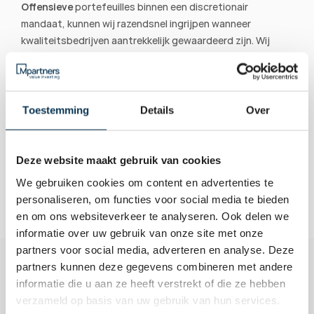
Offensieve
 portefeuilles binnen een discretionair 
mandaat, kunnen wij razendsnel ingrijpen wanneer 
kwaliteitsbedrijven aantrekkelijk gewaardeerd zijn. Wij 
nemen de complexe beslissingen uit handen, zodat jij je 
kunt focussen op je onderneming en je leven, in de 
wetenschap dat je kapitaal in veilige, onafhankelijke 
handen is.
Toestemming
Details
Over
Bekijk onze vermogensbeheerportefeuilles.
Deze website maakt gebruik van cookies
We gebruiken cookies om content en advertenties te
personaliseren, om functies voor social media te bieden
en om ons websiteverkeer te analyseren. Ook delen we
informatie over uw gebruik van onze site met onze
partners voor social media, adverteren en analyse. Deze
partners kunnen deze gegevens combineren met andere
informatie die u aan ze heeft verstrekt of die ze hebben
verzameld op basis van uw gebruik van hun services.