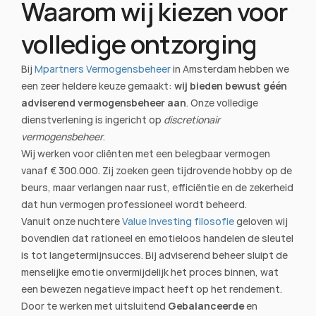
Waarom wij kiezen voor 
volledige ontzorging
Bij 
Mpartners Vermogensbeheer
 in Amsterdam hebben we 
een zeer heldere keuze gemaakt: 
wij bieden bewust géén 
adviserend vermogensbeheer aan
. Onze volledige 
dienstverlening is ingericht op 
discretionair 
vermogensbeheer
.
Wij werken voor cliënten met een belegbaar vermogen 
vanaf € 300.000. Zij zoeken geen tijdrovende hobby op de 
beurs, maar verlangen naar rust, efficiëntie en de zekerheid 
dat hun vermogen professioneel wordt beheerd.
Vanuit onze nuchtere 
Value Investing filosofie
 geloven wij 
bovendien dat rationeel en emotieloos handelen de sleutel 
is tot langetermijnsucces. Bij adviserend beheer sluipt de 
menselijke emotie onvermijdelijk het proces binnen, wat 
een bewezen negatieve impact heeft op het rendement. 
Door te werken met uitsluitend 
Gebalanceerde
 en 