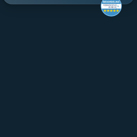
Make it last.
Koningslaan 52 Amsterdam - 
direction ->
+31 (0) 20 305 88 55
EN
About Mpartners
Ons Team
Career
Contact
FAQ