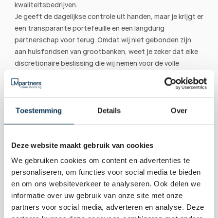
kwaliteitsbedrijven.
Je geeft de dagelijkse controle uit handen, maar je krijgt er 
een transparante portefeuille en een langdurig 
partnerschap voor terug. Omdat wij niet gebonden zijn 
aan huisfondsen van grootbanken, weet je zeker dat elke 
discretionaire beslissing die wij nemen voor de volle 
honderd procent is gericht op de bescherming en groei 
van jouw koopkracht op de lange termijn.
Bekijk onze vermogensbeheerportefeuilles om te 
ontdekken hoe wij jouw kapitaal discretionair kunnen 
Toestemming
Details
Over
beheren.
Deze website maakt gebruik van cookies
Vermogensbeheerportefeuilles
We gebruiken cookies om content en advertenties te
personaliseren, om functies voor social media te bieden
en om ons websiteverkeer te analyseren. Ook delen we
informatie over uw gebruik van onze site met onze
partners voor social media, adverteren en analyse. Deze