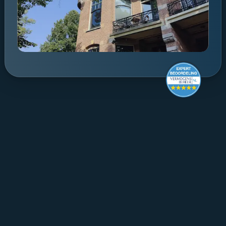
Make it last.
Koningslaan 52 Amsterdam - 
direction ->
+31 (0) 20 305 88 55
EN