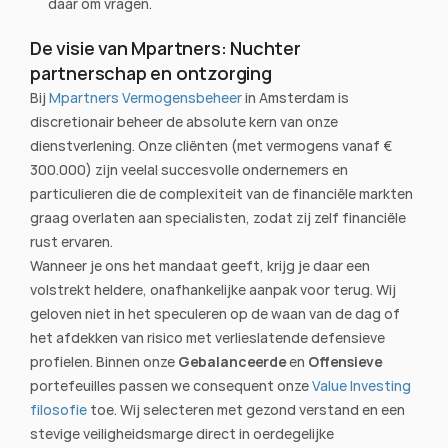
daar om vragen.
De visie van Mpartners: Nuchter 
partnerschap en ontzorging
Bij 
Mpartners Vermogensbeheer
 in Amsterdam is 
discretionair beheer de absolute kern van onze 
dienstverlening. Onze cliënten (met vermogens vanaf € 
300.000) zijn veelal succesvolle ondernemers en 
particulieren die de complexiteit van de financiële markten 
graag overlaten aan specialisten, zodat zij zelf financiële 
rust ervaren.
Wanneer je ons het mandaat geeft, krijg je daar een 
volstrekt heldere, onafhankelijke aanpak voor terug. Wij 
geloven niet in het speculeren op de waan van de dag of 
het afdekken van risico met verlieslatende defensieve 
profielen. Binnen onze 
Gebalanceerde
 en 
Offensieve
portefeuilles passen we consequent onze 
Value Investing 
filosofie
 toe. Wij selecteren met gezond verstand en een 
stevige veiligheidsmarge direct in oerdegelijke 