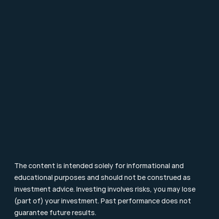
About Mpartners
Ons Team
Career
Contact
FAQ
Particulier Vermogensbeheer
Value Investing
Investment Terms
Blog & Nieuws
Supervision
Consumer Letter
Complaints Procedure
Sustainability
Remuneration Policy
Cookie Policy
The content is intended solely for informational and 
educational purposes and should not be construed as 
investment advice. Investing involves risks, you may lose 
(part of) your investment. Past performance does not 
guarantee future results.