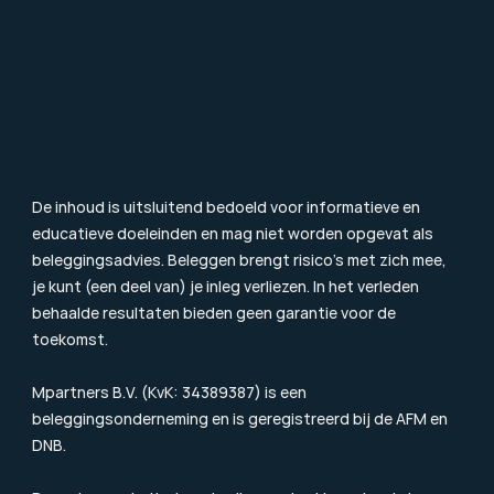
Value Investing
Beleggingsbegrippen
Blog & Nieuws
Toezicht
Consumentenbrief
Klachtenprocedure
Duurzaamheidsinformatie
Beloningsbeleid
Cookiebeleid
De inhoud is uitsluitend bedoeld voor informatieve en 
educatieve doeleinden en mag niet worden opgevat als 
beleggingsadvies. Beleggen brengt risico’s met zich mee, 
je kunt (een deel van) je inleg verliezen. In het verleden 
behaalde resultaten bieden geen garantie voor de 
toekomst.
Mpartners B.V. (KvK: 34389387) is een 
beleggingsonderneming en is geregistreerd bij de 
AFM
 en 
DNB.