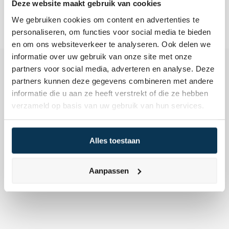
Deze website maakt gebruik van cookies
We gebruiken cookies om content en advertenties te
personaliseren, om functies voor social media te bieden
en om ons websiteverkeer te analyseren. Ook delen we
informatie over uw gebruik van onze site met onze
partners voor social media, adverteren en analyse. Deze
partners kunnen deze gegevens combineren met andere
informatie die u aan ze heeft verstrekt of die ze hebben
Vertel ons over je financiële doelstellingen in een 
verzameld op basis van uw gebruik van hun services.
persoonlijk of digitaal gesprek. Onze adviseurs 
staan voor je klaar. Geheel vrijblijvend.
Alles toestaan
Plan hieronder direct een afspraak in of bel ons op 
020 305 88 55
.
Aanpassen