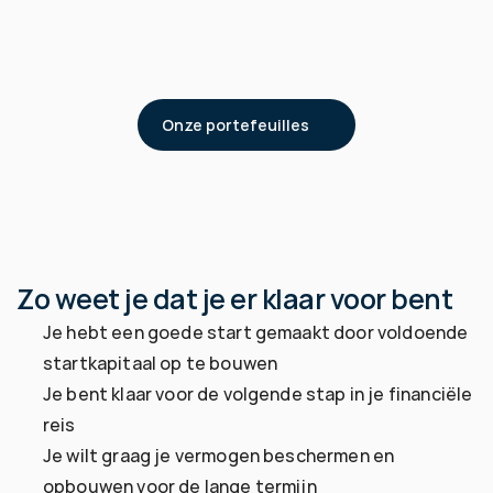
Als blijkt dat je je kan vinden in onze voorgestelde 
oplossing voor jouw wensen, dan is het tijd om de 
start van het beleggingsproces concreet te maken. 
We maken alle documentatie in orde en openen een 
bewaarrekening.
Onze portefeuilles
Zo weet je dat je er klaar voor bent
Je hebt een goede start gemaakt door voldoende 
startkapitaal op te bouwen
Je bent klaar voor de volgende stap in je financiële 
reis
Je wilt graag je vermogen beschermen en 
opbouwen voor de lange termijn