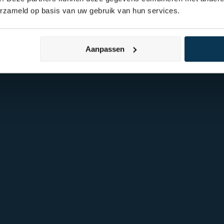
erzameld op basis van uw gebruik van hun services.
Aanpassen
Over Mpartners
Particulier Vermo
Ons Team
Value Investing
Vacatures
Beleggingsbegrip
Contact
Blog & Nieuws
FAQ