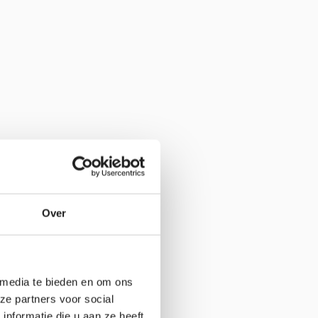
 op. Je kunt ons ook direct 
f 
plan een afspraak in
.
Over
rzenden
 media te bieden en om ons
ze partners voor social
nformatie die u aan ze heeft