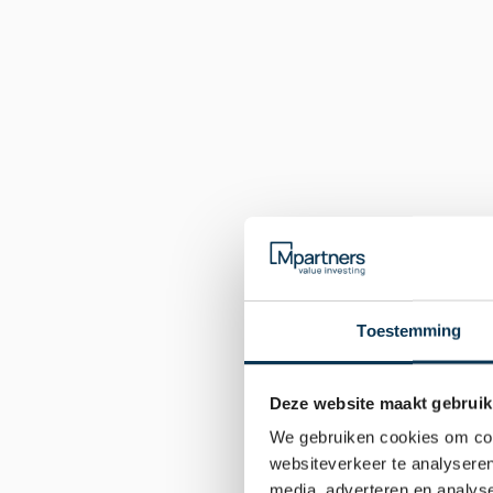
Mpartners
Koningslaan 52
1075 AE Amsterdam
Toestemming
Google Maps 
Deze website maakt gebruik
We gebruiken cookies om cont
websiteverkeer te analyseren
media, adverteren en analys