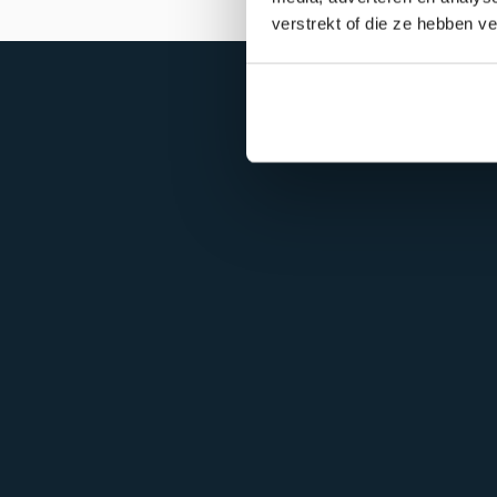
verstrekt of die ze hebben v
Make it last.
Koningslaan 52 Amsterdam - 
route ->
020 305 88 55
NL