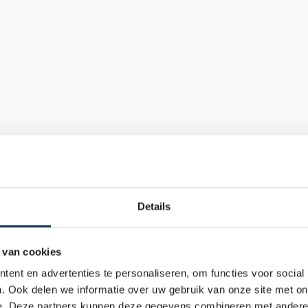
en we nemen contact met je
bereiken op 
020 305 88 55 
o
Naam
Email
Telefoon
Bericht
Details
Ve
 van cookies
ent en advertenties te personaliseren, om functies voor social
. Ook delen we informatie over uw gebruik van onze site met on
e. Deze partners kunnen deze gegevens combineren met andere i