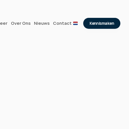
eer
Over Ons
Nieuws
Contact
Kennismaken
nemen
er? Laat een bericht achter 