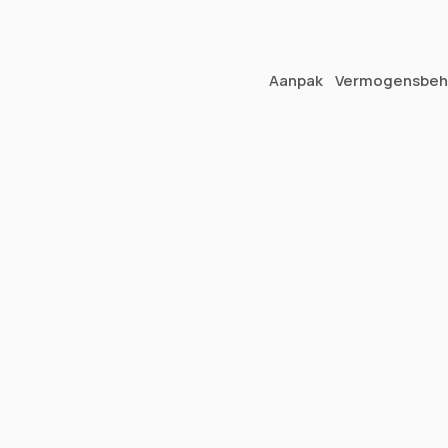
Vragen over je vermogen?
Aanpak
Vermogensbeh
Contact
 op
Contact
Vragen over vermogensbehe