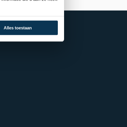
Alles toestaan
gensbeheer
Toezicht
Consumentenbrief
pen
Klachtenprocedure
Duurzaamheidsinformatie
Beloningsbeleid
Cookiebeleid