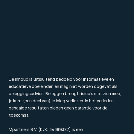
Contact
FAQ
Particulier Vermogensbeheer
Value Investing
Beleggingsbegrippen
Blog & Nieuws
Toezicht
Consumentenbrief
Klachtenprocedure
Duurzaamheidsinformatie
Beloningsbeleid
Cookiebeleid
De inhoud is uitsluitend bedoeld voor informatieve en 
educatieve doeleinden en mag niet worden opgevat als 
beleggingsadvies. Beleggen brengt risico’s met zich mee, 
je kunt (een deel van) je inleg verliezen. In het verleden 
behaalde resultaten bieden geen garantie voor de 
toekomst.
Mpartners B.V. (KvK: 34389387) is een 