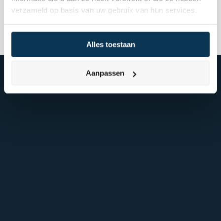
verzameld op basis van uw gebruik van hun services.
Alles toestaan
Aanpassen
Make it last.
Koningslaan 52 Amsterdam - 
route ->
020 305 88 55
NL
Over Mpartners
Ons Team
Vacatures