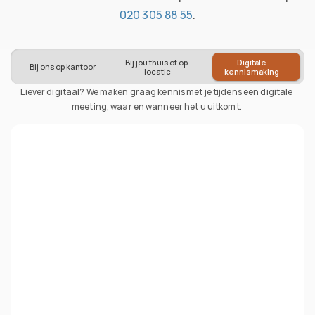
020 305 88 55
.
Bij jou thuis of op 
Digitale 
Bij ons op kantoor
locatie
kennismaking 
Liever digitaal? We maken graag kennis met je tijdens een digitale 
meeting, waar en wanneer het u uitkomt. 