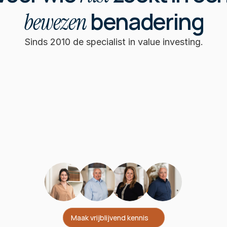
 benadering
bewezen
Sinds 2010 de specialist in value investing.
Heldere werkwijze
Één strategie, twee portefeuilles
Vermogensbeheer brengt pas rust 
wanneer jij het ook begrijpt.
Ons beleid
Maak vrijblijvend kennis