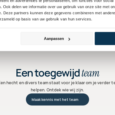
ent en advertenties te personaliseren, om functies voor social
. Ook delen we informatie over uw gebruik van onze site met on
e. Deze partners kunnen deze gegevens combineren met andere i
erzameld op basis van uw gebruik van hun services.
Aanpassen
Een toegewijd 
team
Mae van Dalen
Een hecht en divers team staat voor je klaar om je verder te
Patrick van Leur
Da
Responsible Investment 
Head of Relations
Specialist
Head
helpen. Ontdek wie wij zijn.
Maak kennis met het team