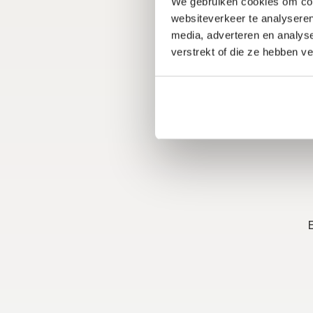
We gebruiken cookies om cont
websiteverkeer te analyseren
media, adverteren en analys
verstrekt of die ze hebben v
Sascha Versloot
Client Relations Manager