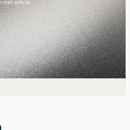
 met strikte 
 zoekt in een 