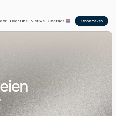
eer
Over Ons
Nieuws
Contact
Kennismaken
eien 
d