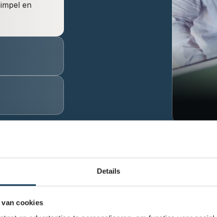
mpel en 
t van de AFM en DNB. Zo ben je verzekerd van betrouwbaar, eerlijk
Details
 van cookies