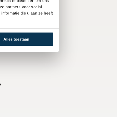
 media te bieden en om ons
ze partners voor social
nformatie die u aan ze heeft
Alles toestaan
 
vid Williams
Omar Commandeur
Fabia
 of Investments
Investment Analyst
Digital 