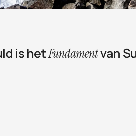
d is het 
 van S
Fundament