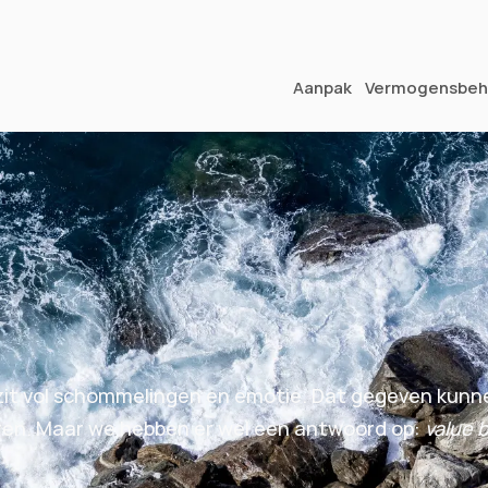
Vragen over je vermogen?
Aanpak
Vermogensbeh
zit vol schommelingen en emotie. Dat gegeven kunne
en. Maar we hebben er wel een antwoord op: 
value 