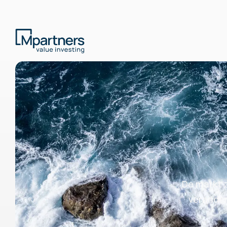
De markt 
verander