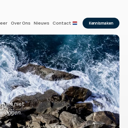
eer
Over Ons
Nieuws
Contact
Kennismaken
n we niet 
beleggen.