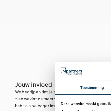
Jouw invloed
Toestemming
We begrijpen dat je als belegger streeft naar goe
zien we dat de meerderheid ook goed wil doen voor
Deze website maakt gebruik
hebt als belegger immers invloed op geldstromen.