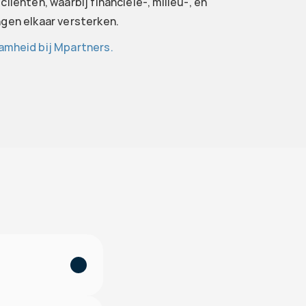
iënten, waarbij financiële-, milieu-, en 
gen elkaar versterken.
amheid bij Mpartners.