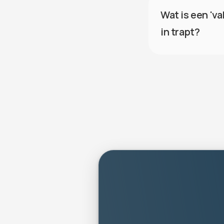
Wat is een 'va
in trapt?
pe