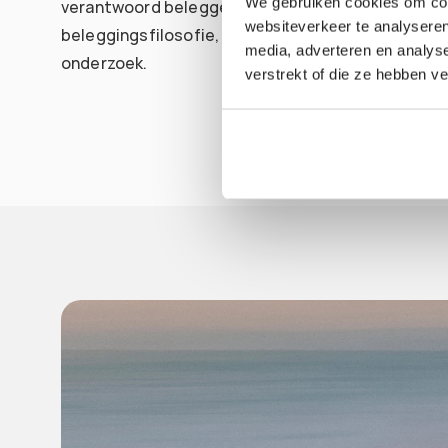
We gebruiken cookies om cont
verantwoord beleggen is een natuurlijke extensie
websiteverkeer te analyseren
beleggingsfilosofie, die gericht is op langetermij
media, adverteren en analys
onderzoek.
verstrekt of die ze hebben v