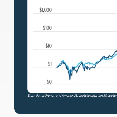
Bron:  Fama/French and Amundi US. Laatste data van 30 septe