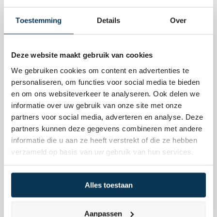
straks rechts op de balans
Toestemming
Details
Over
Deze website maakt gebruik van cookies
We gebruiken cookies om content en advertenties te
personaliseren, om functies voor social media te bieden
en om ons websiteverkeer te analyseren. Ook delen we
informatie over uw gebruik van onze site met onze
partners voor social media, adverteren en analyse. Deze
partners kunnen deze gegevens combineren met andere
informatie die u aan ze heeft verstrekt of die ze hebben
Nieuws
11 februari 2026
verzameld op basis van uw gebruik van hun services.
Is jouw portefeuille te afhankelijk van de VS?
Alles toestaan
Aanpassen