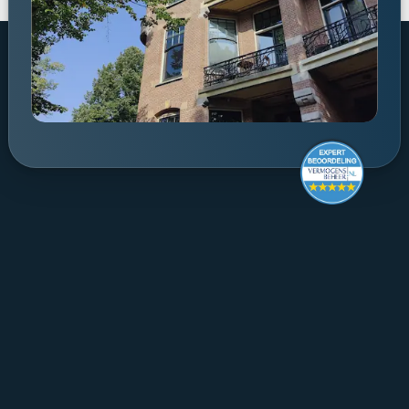
Make it last.
Koningslaan 52 Amsterdam - 
route ->
020 305 88 55
NL