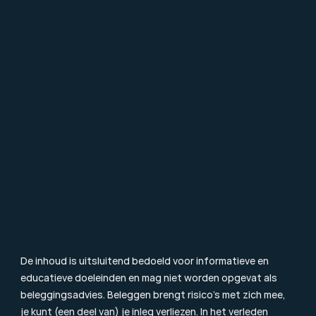
Over Mpartners
Ons Team
Vacatures
Contact
FAQ
Particulier Vermogensbeheer
Value Investing
Beleggingsbegrippen
Blog & Nieuws
Toezicht
Consumentenbrief
Klachtenprocedure
Duurzaamheidsinformatie
Beloningsbeleid
Cookiebeleid
De inhoud is uitsluitend bedoeld voor informatieve en 
educatieve doeleinden en mag niet worden opgevat als 
beleggingsadvies. Beleggen brengt risico’s met zich mee, 
je kunt (een deel van) je inleg verliezen. In het verleden 