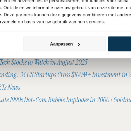
ent en advertenties te personaliseren, om functies voor social
 bepalen wie op de lange termijn succesvol is. Daarom is het 
. Ook delen we informatie over uw gebruik van onze site met on
e. Deze partners kunnen deze gegevens combineren met andere i
 te beleggen in bedrijven met bewezen verdienmodellen en g
erzameld op basis van uw gebruik van hun services.
 fundamenten. Dit biedt een stabiele basis om te profiteren va
 zonder de risico’s van overwaardering.
Aanpassen
 Tech Stocks to Watch in August 2025
unding: 33 US Startups Cross $100M+ Investment in 2
RTs News
Late 1990s Dot-Com Bubble Implodes in 2000 | Goldm