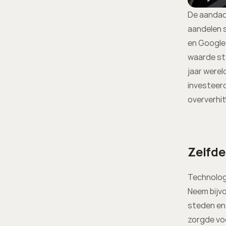
De aandac
aandelen s
en Google 
waarde ste
jaar werel
investeerd
oververhit
Zelfde
Technologi
Neem bijvo
steden en 
zorgde voo