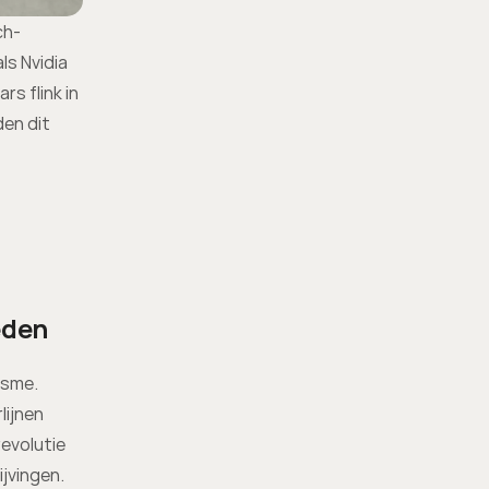
ch-
s Nvidia 
 flink in 
en dit 
eden
sme. 
ijnen 
evolutie 
vingen. 