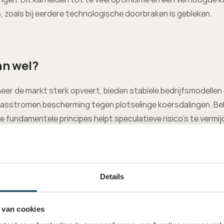
, zoals bij eerdere technologische doorbraken is gebleken.
an wel?
eer de markt sterk opveert, bieden stabiele bedrijfsmodellen 
asstromen bescherming tegen plotselinge koersdalingen. Be
e fundamentele principes helpt speculatieve risico’s te vermijd
e kansen van groei door tech, maar laat je je niet meegaan met
o’s die daarbij horen.
Details
e blijft een belangrijke motor voor economische groei, maar he
et verschil te zien tussen kortstondige euforie en duurzame 
 van cookies
tie. Niet elk techbedrijf is hetzelfde: financiële robuustheid e