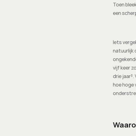
Toen bleek
een scherp
Iets verge
natuurlijk
ongekende
vijf keer 
drie jaar³
hoe hoge 
onderstree
Waarom