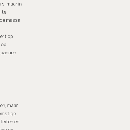
s, maar in 
te 
 de massa 
ert op 
op 
spannen 
en, maar 
omstige 
eiten en 
ans op 