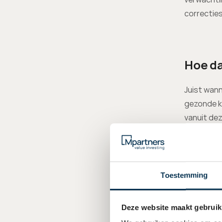
correcties
Hoe d
Juist wann
gezonde k
vanuit dez
benut je d
en de risic
Toestemming
Technologi
cruciaal h
Deze website maakt gebruik
waardecrea