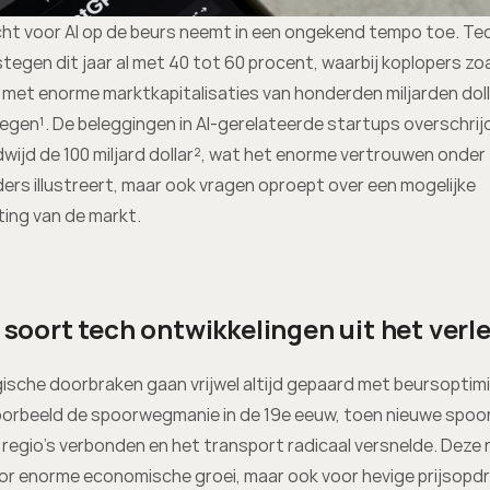
ht voor AI op de beurs neemt in een ongekend tempo toe. Te
tegen dit jaar al met 40 tot 60 procent, waarbij koplopers zoal
met enorme marktkapitalisaties van honderden miljarden dollars
gen¹. De beleggingen in AI-gerelateerde startups overschrijd
dwijd de 100 miljard dollar², wat het enorme vertrouwen onder 
ers illustreert, maar ook vragen oproept over een mogelijke 
ting van de markt.
 soort tech ontwikkelingen uit het verl
sche doorbraken gaan vrijwel altijd gepaard met beursoptimi
orbeeld de spoorwegmanie in de 19e eeuw, toen nieuwe spoorl
regio’s verbonden en het transport radicaal versnelde. Deze r
r enorme economische groei, maar ook voor hevige prijsopdrij