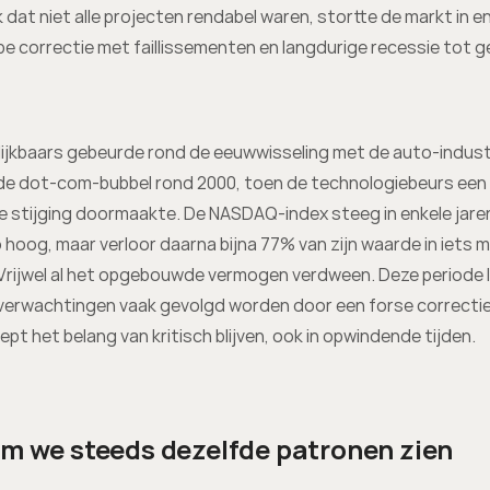
 dat niet alle projecten rendabel waren, stortte de markt in en
e correctie met faillissementen en langdurige recessie tot g
lijkbaars gebeurde rond de eeuwwisseling met de auto-industr
 de dot-com-bubbel rond 2000, toen de technologiebeurs een 
 stijging doormaakte. De NASDAQ-index steeg in enkele jaren
zo hoog, maar verloor daarna bijna 77% van zijn waarde in iets m
. Vrijwel al het opgebouwde vermogen verdween. Deze periode l
verwachtingen vaak gevolgd worden door een forse correctie 
pt het belang van kritisch blijven, ook in opwindende tijden.
 we steeds dezelfde patronen zien