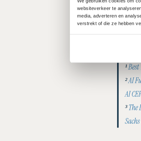
We gebruiken cookies om cont
kasstromen
websiteverkeer te analyseren
media, adverteren en analys
verstandig
verstrekt of die ze hebben v
financiële
innovatie,
¹ 
Best
² 
AI F
AI CE
³ 
The 
Sachs