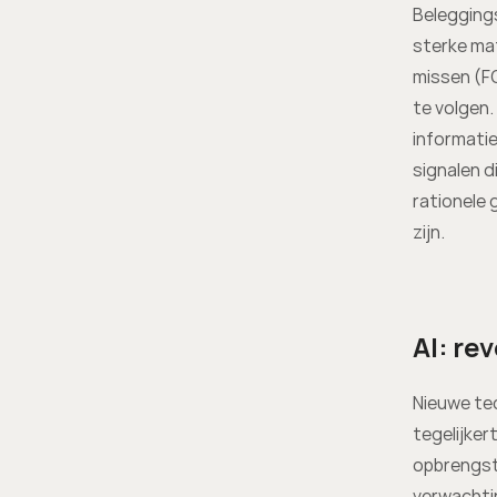
Beleggings
sterke mat
missen (F
te volgen.
informatie
signalen d
rationele
zijn.
AI: rev
Nieuwe te
tegelijker
opbrengste
verwachtin