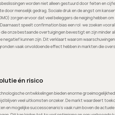
beslissingen worden niet alleen gestuurd door feiten en cijfer
e door menselijk gedrag. Sociale druk en de angst om kansen 
OMO) zorgen ervoor dat veel beleggers de neiging hebben om
 Daarnaast speelt confirmation bias een rol: we zoeken vooral 
 die onze bestaande overtuigingen bevestigt en zijn minder al
ie negatief kunnen zijn. Dit verklaart waarom waarschuwingen 
 gronden vaak onvoldoende effect hebben in markten die over
olutie én risico
chnologische ontwikkelingen bieden enorme groeimogelijkhed
tijd blijven veel uitkomsten onzeker. De markt waardeert toek
n en mogelijke successcenario’s vaak ruim boven de actuele f
gen. Dit kan leiden tot te veel optimisme en een verhoogde k