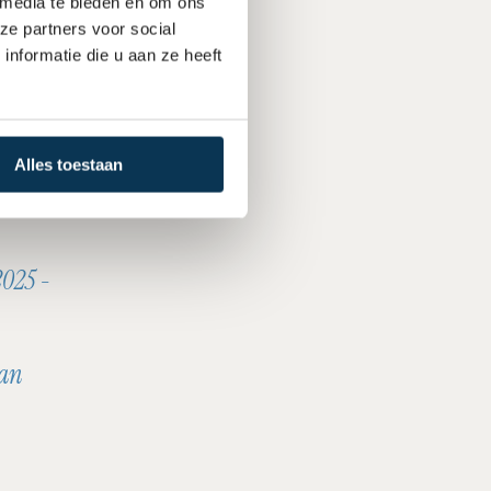
 media te bieden en om ons
ze partners voor social
nformatie die u aan ze heeft
ezonde 
n 
Alles toestaan
025 - 
an 