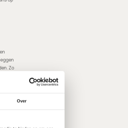
en 
leggen 
en. Zo 
 de hype 
Over
t is 
n stabiele 