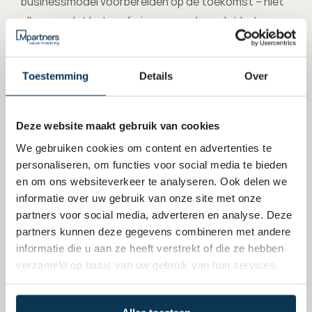
businessmodel voorbereiden op de toekomst – niet 
alleen omdat het nodig is, maar ook omdat het 
interessante kansen kan bieden. We kijken naar 
ondernemingen die oplossingen ontwikkelen voor 
Toestemming
Details
Over
een economie die tegen een stootje kan. Zo 
investeren we in bedrijven als 
Arcadis
, 
CRH 
en 
Veolia
, die laten zien dat innovatie en rendement 
Deze website maakt gebruik van cookies
goed samen kunnen gaan.
We gebruiken cookies om content en advertenties te
personaliseren, om functies voor social media te bieden
en om ons websiteverkeer te analyseren. Ook delen we
informatie over uw gebruik van onze site met onze
Klimaatverandering is inmiddels een onderwerp dat 
partners voor social media, adverteren en analyse. Deze
steeds vaker terugkomt in cijfers, in bedrijfsvoering 
partners kunnen deze gegevens combineren met andere
en in de waarde van beleggingen. Wie nu aandacht 
informatie die u aan ze heeft verstrekt of die ze hebben
besteedt aan klimaatrisico’s, kan daar later van 
verzameld op basis van uw gebruik van hun services.
profiteren.