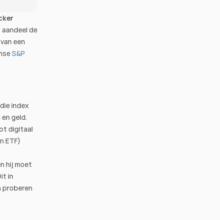
cker
 aandeel de 
van een 
nse 
S&P 
die index 
 en geld.
t digitaal 
n ETF) 
 hij moet 
Dit in 
 proberen 