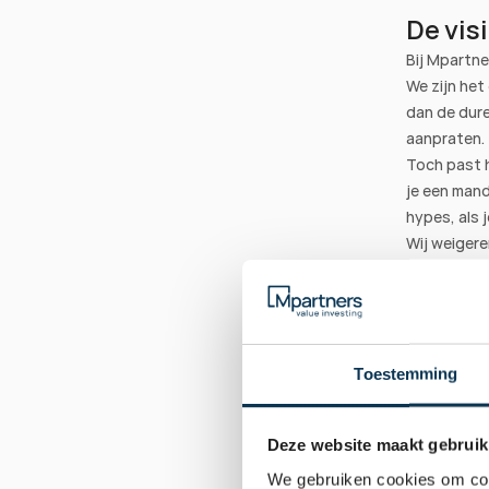
De vis
Bij Mpartne
We zijn het
dan de dure
aanpraten.
Toch past h
je een mand
hypes, als 
Wij weigere
balans. In p
en 
Offensi
robuuste kw
gemiddelde 
Zo combinee
Toestemming
ijzersterke
indexen.
Deze website maakt gebruik
Bekijk onze
nuchter op
We gebruiken cookies om cont