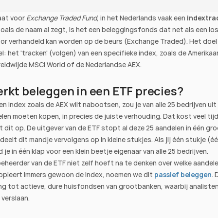
aat voor 
Exchange Traded Fund
, in het Nederlands vaak een 
indextra
als de naam al zegt, is het een beleggingsfonds dat net als een los
or verhandeld kan worden op de beurs (Exchange Traded). Het doel 
el: het 'tracken' (volgen) van een specifieke index, zoals de Amerikaa
reldwijde MSCI World of de Nederlandse AEX.
rkt beleggen in een ETF precies?
een index zoals de AEX wilt nabootsen, zou je van alle 25 bedrijven uit 
len moeten kopen, in precies de juiste verhouding. Dat kost veel tijd
t dit op. De uitgever van de ETF stopt al deze 25 aandelen in één groo
deelt dit mandje vervolgens op in kleine stukjes. Als jij één stukje (éé
je in één klap voor een klein beetje eigenaar van alle 25 bedrijven.
heerder van de ETF niet zelf hoeft na te denken over welke aandelen
kopieert immers gewoon de index, noemen we dit
passief beleggen
. 
ng tot actieve, dure huisfondsen van grootbanken, waarbij analisten
 verslaan.