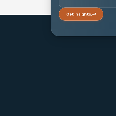
Get insights
Make it last.
Koningslaan 52 Amsterdam - 
direction ->
+31 (0) 20 305 88 55
EN