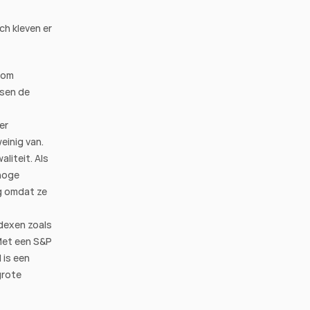
h kleven er 
 om 
sen de 
r 
einig van.
iteit. Als 
hoge 
 omdat ze 
dexen zoals 
et een S&P 
is een 
rote 