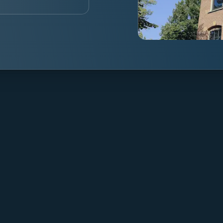
About Mpartners
Particulier Ve
Ons Team
Value Investing
Career
Investment Te
Contact
Blog & Nieuws
FAQ