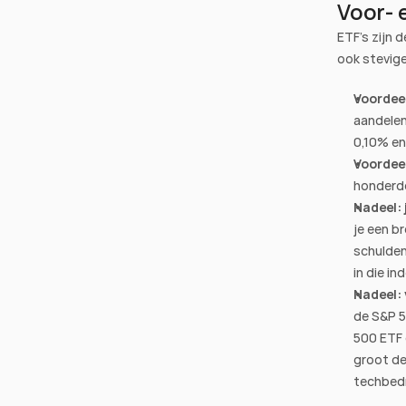
Voor- 
ETF's zijn 
ook stevige
Voordeel
aandelen
0,10% en
Voordeel
honderden
Nadeel: 
je een b
schulden
in die in
Nadeel:
de S&P 5
500 ETF d
groot dee
techbedr