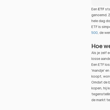
Een 
ETF
 st
genoemd. Zo
hele dag do
ETF is simp
500
, de we
Hoe we
Als je zelf 
losse aande
Een ETF los
'mandje' en 
koopt, word 
Omdat de be
kopen, hij 
tegenstelli
de markt te