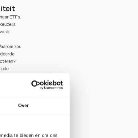
iteit
aar ETF's. 
euze is 
vaak 
Waarom zou 
rdeerde 
ecteren?
kele 
anceerde
n direct in 
t een 
idsmarge. 
een 
Over
ote 
f en 
lgen.
 media te bieden en om ons