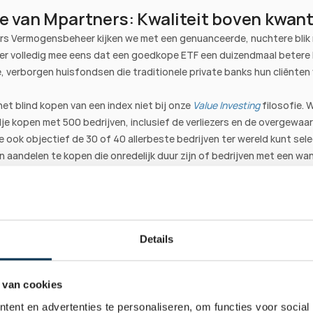
ie van Mpartners: Kwaliteit boven kwant
rs Vermogensbeheer kijken we met een genuanceerde, nuchtere blik n
 er volledig mee eens dat een goedkope ETF een duizendmaal betere k
, verborgen huisfondsen die traditionele private banks hun cliënten 
et blind kopen van een index niet bij onze 
Value Investing
filosofie. 
je kopen met 500 bedrijven, inclusief de verliezers en de overgewaa
je ook objectief de 30 of 40 allerbeste bedrijven ter wereld kunt sel
n aandelen te kopen die onredelijk duur zijn of bedrijven met een wan
laats van de markt passief en blind te volgen, stellen wij onze 
Gebal
eve
 portefeuilles discretionair (vanaf € 300.000) samen. We investere
aliteitsbedrijven met prijszettingsmacht, een ijzersterke balans (me
netto schuld-tot-winstverhouding rond de 1x) én een ruime veilighe
r je de transparantie en lage kosten van direct eigenaarschap met 
Details
 bescherming van je kapitaal, zonder het concentratierisico van de gr
 van cookies
 
vermogensbeheerportefeuilles
 om te ontdekken hoe wij objectie
 zoek gaan naar kwaliteitsbedrijven in plaats van de massa te vo
ent en advertenties te personaliseren, om functies voor social