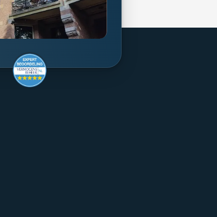
rmogensbeheer
Supervision
Consumer Letter
rms
Complaints Procedure
Sustainability
Remuneration Policy
Cookie Policy