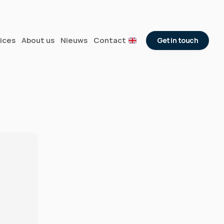
ices
About us
Nieuws
Contact
Get in touch