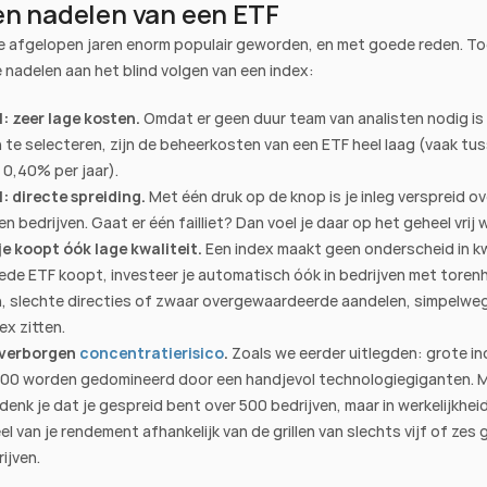
en nadelen van een ETF
de afgelopen jaren enorm populair geworden, en met goede reden. Toc
 nadelen aan het blind volgen van een index:
: zeer lage kosten.
 Omdat er geen duur team van analisten nodig is
 te selecteren, zijn de beheerkosten van een ETF heel laag (vaak tus
 0,40% per jaar).
: directe spreiding.
 Met één druk op de knop is je inleg verspreid ove
 bedrijven. Gaat er één failliet? Dan voel je daar op het geheel vrij w
je koopt óók lage kwaliteit.
 Een index maakt geen onderscheid in kwal
rede ETF koopt, investeer je automatisch óók in bedrijven met toren
, slechte directies of zwaar overgewaardeerde aandelen, simpelweg
dex zitten.
 verborgen 
concentratierisico
.
 Zoals we eerder uitlegden: grote in
00 worden gedomineerd door een handjevol technologiegiganten. M
enk je dat je gespreid bent over 500 bedrijven, maar in werkelijkheid 
l van je rendement afhankelijk van de grillen van slechts vijf of zes g
ijven.