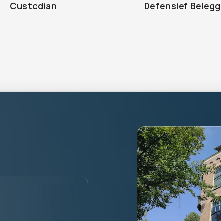
Custodian
Defensief Beleg
alised