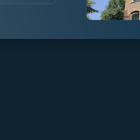
About Mpartners
Particulier Ve
Ons Team
Value Investing
Career
Investment Te
Contact
Blog & Nieuws
FAQ