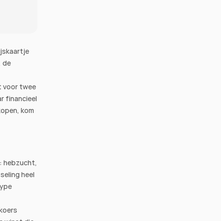
jskaartje 
 de 
t voor twee 
 financieel 
kopen, kom 
: hebzucht, 
eling heel 
ype 
koers 