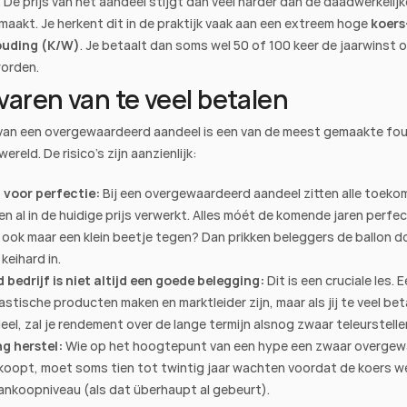
 De prijs van het aandeel stijgt dan veel harder dan de daadwerkelijke
 maakt. Je herkent dit in de praktijk vaak aan een extreem hoge 
koers
ouding (K/W)
. Je betaalt dan soms wel 50 of 100 keer de jaarwinst o
orden.
varen van te veel betalen
van een overgewaardeerd aandeel is een van de meest gemaakte fout
reld. De risico's zijn aanzienlijk:
 voor perfectie:
 Bij een overgewaardeerd aandeel zitten alle toekom
n al in de huidige prijs verwerkt. Alles móét de komende jaren perfect
 ook maar een klein beetje tegen? Dan prikken beleggers de ballon do
keihard in.
 bedrijf is niet altijd een goede belegging:
 Dit is een cruciale les. E
stische producten maken en marktleider zijn, maar als jij te veel beta
eel, zal je rendement over de lange termijn alsnog zwaar teleurstelle
g herstel:
 Wie op het hoogtepunt van een hype een zwaar overgew
koopt, moet soms tien tot twintig jaar wachten voordat de koers wee
ankoopniveau (als dat überhaupt al gebeurt).