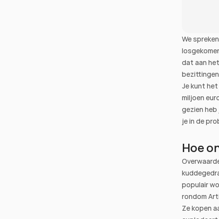
We spreken
losgekomen 
dat aan het
bezittinge
Je kunt het
miljoen euro
gezien heb 
je in de pr
Hoe on
Overwaarder
kuddegedr
populair wo
rondom Arti
Ze kopen aa