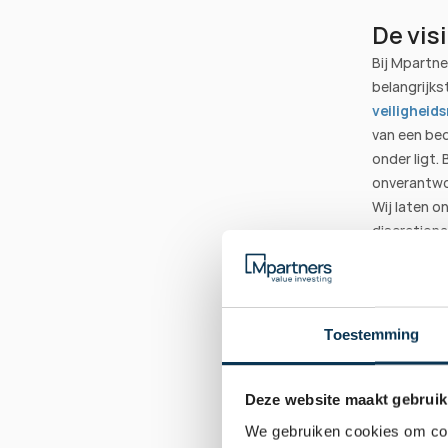
De vis
Bij Mpartne
belangrijks
veiligheid
van een bed
onder ligt.
onverantwoo
Wij laten o
discretiona
onze 
Geba
hebben, wi
gemiddelde
Pas wanneer
Toestemming
komen we in
we een enor
Bekijk onze
Deze website maakt gebruik
echte waar
We gebruiken cookies om cont