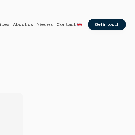
ices
About us
Nieuws
Contact
Get in touch