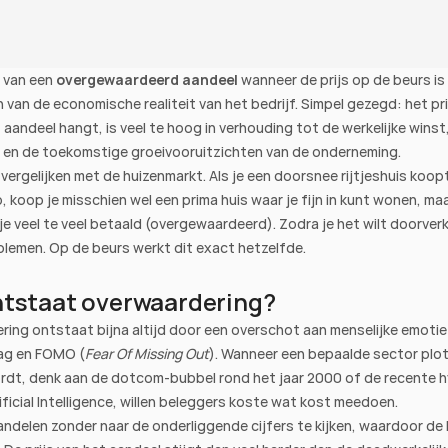
 van een 
overgewaardeerd aandeel
 wanneer de prijs op de beurs is 
van de economische realiteit van het bedrijf. Simpel gezegd: het pri
 aandeel hangt, is veel te hoog in verhouding tot de werkelijke winst,
n en de toekomstige groeivooruitzichten van de onderneming.
 vergelijken met de huizenmarkt. Als je een doorsnee rijtjeshuis koop
, koop je misschien wel een prima huis waar je fijn in kunt wonen, maar
je veel te veel betaald (overgewaardeerd). Zodra je het wilt doorver
oblemen. Op de beurs werkt dit exact hetzelfde.
tstaat overwaardering?
ing ontstaat bijna altijd door een overschot aan menselijke emotie
ag en FOMO (
Fear Of Missing Out
). Wanneer een bepaalde sector plots
rdt, denk aan de dotcom-bubbel rond het jaar 2000 of de recente h
ficial Intelligence, willen beleggers koste wat kost meedoen.
ndelen zonder naar de onderliggende cijfers te kijken, waardoor de 