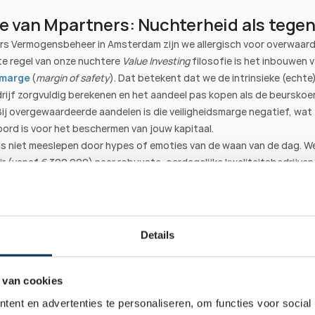
ie van Mpartners: Nuchterheid als tegen
rs Vermogensbeheer in Amsterdam zijn we allergisch voor overwaarde
te regel van onze nuchtere 
Value Investing
smarge
 (
margin of safety
). Dat betekent dat we de intrinsieke (echte
rijf zorgvuldig berekenen en het aandeel pas kopen als de beurskoer
 Bij overgewaardeerde aandelen is die veiligheidsmarge negatief, wat 
rd is voor het beschermen van jouw kapitaal.
ns niet meeslepen door hypes of emoties van de waan van de dag. We
ir (vanaf € 300.000) naar robuuste, oerdegelijke kwaliteitsbedrijven v
lanceerde
 en 
Offensieve
 portefeuilles. Bedrijven die een sterke mark
nstgevend zijn en bovendien een kerngezonde balans hebben (met e
 netto schuld-tot-winstverhouding rond de 1x).
 we zo’n kwaliteitsbedrijf kunnen aankopen voor een eerlijke, rationel
Details
 actie. Door simpelweg te weigeren om structureel te veel te betalen,
m risico uit en bouwen we aan een stabiel, langdurig rendement.
 
vermogensbeheerportefeuilles
 om te zien hoe wij emotieloos inv
 van cookies
de, in plaats van financiële hypes.
ent en advertenties te personaliseren, om functies voor social