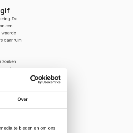
gif
ring. De 
 filosofie is het inbouwen van een 
) waarde 
s daar ruim 
 zoeken 
oor in 
tpositie 
en 
e prijs, 
Over
 sluiten 
esteren in 
 media te bieden en om ons