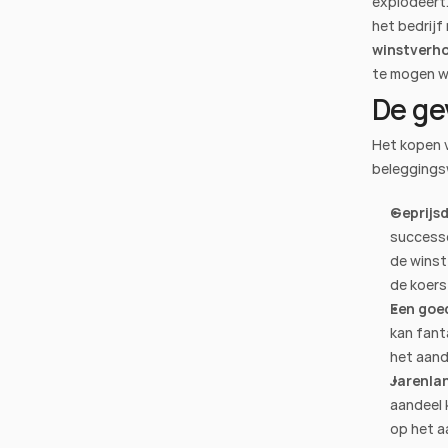
explodeert.
het bedrijf
winstverh
te mogen w
De ge
Het kopen 
beleggingswe
Geprijsd
successe
de winst
de koers 
Een goed
kan fanta
het aand
Jarenlan
aandeel 
op het a