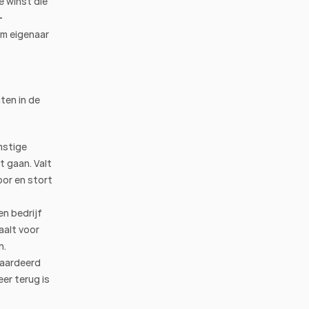
 winst die 
-
m eigenaar 
en in de 
stige 
 gaan. Valt 
or en stort 
en bedrijf 
alt voor 
n.
aardeerd 
r terug is 