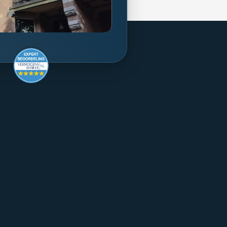
rmogensbeheer
Supervision
Consumer Letter
rms
Complaints Procedure
Sustainability
Remuneration Policy
Cookie Policy