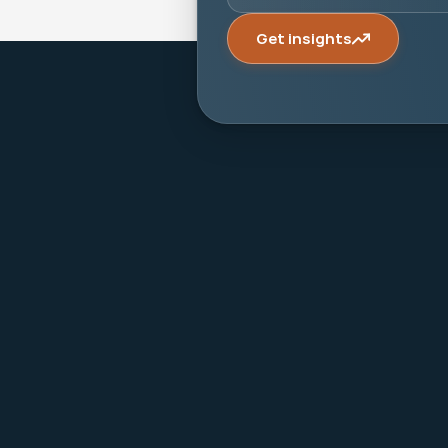
Get insights
Make it last.
Koningslaan 52 Amsterdam - 
direction ->
+31 (0) 20 305 88 55
EN