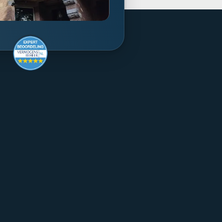
gensbeheer
Toezicht
Consumentenbrief
pen
Klachtenprocedure
Duurzaamheidsinformatie
Beloningsbeleid
Cookiebeleid