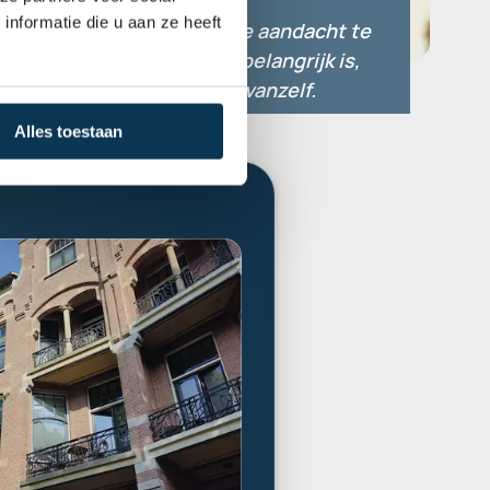
“”
nformatie die u aan ze heeft
Het is simpel. Door je aandacht te 
richten op wat echt belangrijk is, 
ontstaat waarde als vanzelf.
Guy Ester
Alles toestaan
Head of Strategy