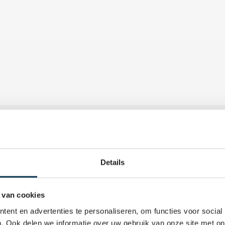
n
lanten beschermen en laten groeien door gedisciplineerd 
aardeerde kwaliteitsbedrijven met een focus op stabiele 
Details
tbeeld
 van cookies
ng waarin zorgvuldig onderzoek, integriteit en 
ent en advertenties te personaliseren, om functies voor social
asis vormen voor collectieve vooruitgang.
. Ook delen we informatie over uw gebruik van onze site met on