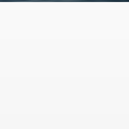
Eenvoud
B
We maken het ingewikkelde begrijpelijk. We zijn 
We
transparant in alles wat we doen. Zodat jij weet waar 
pr
je in belegt. 
Zo