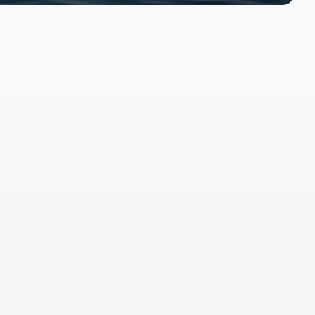
etrokkenheid
 luisteren, begrijpen en handelen. Met een 
oactieve aanpak komt je vermogen niets te kort. 
dat je weet dat er altijd iemand meedenkt. 