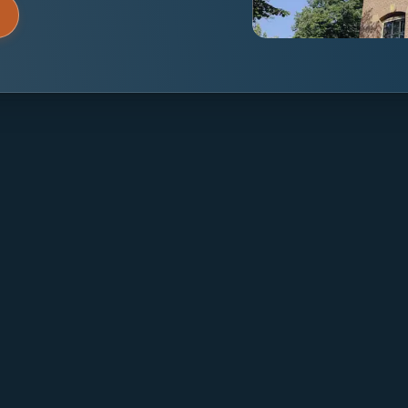
Over Mpartners
Particulier Vermo
Ons Team
Value Investing
Vacatures
Beleggingsbegrip
Contact
Blog & Nieuws
FAQ