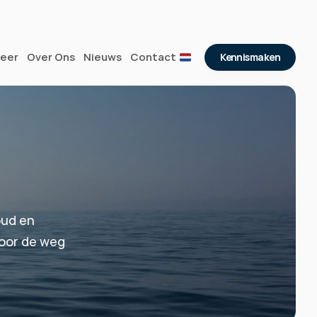
eer
Over Ons
Nieuws
Contact
Kennismaken
ud en 
oor de weg 