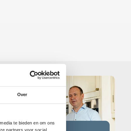
Over
 media te bieden en om ons
ze partners voor social