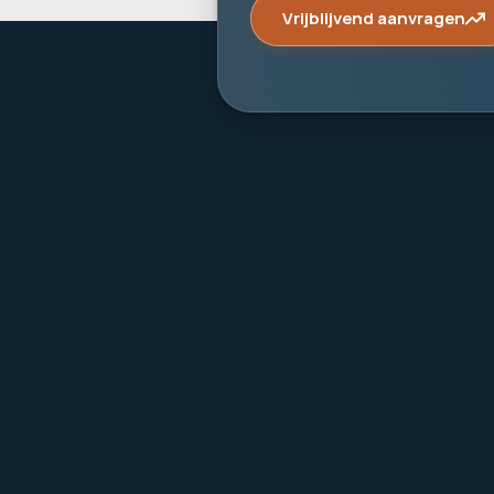
Vrijblijvend aanvragen
Make it last.
Koningslaan 52 Amsterdam - 
route ->
020 305 88 55
NL