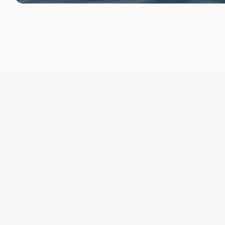
Zorgvuldigheid
We laten niets aan het toeval over. Elk detail wordt 
onder de loep genomen. Zodat je kunt vertrouwen 
op doordachte beslissingen.