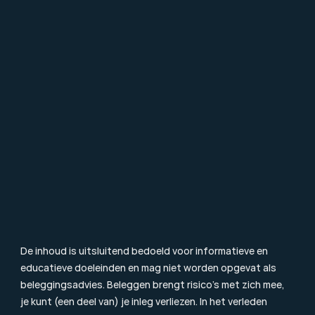
Over Mpartners
Ons Team
Vacatures
Contact
FAQ
Particulier Vermogensbeheer
Value Investing
Beleggingsbegrippen
Blog & Nieuws
Toezicht
Consumentenbrief
Klachtenprocedure
Duurzaamheidsinformatie
Beloningsbeleid
Cookiebeleid
De inhoud is uitsluitend bedoeld voor informatieve en 
educatieve doeleinden en mag niet worden opgevat als 
beleggingsadvies. Beleggen brengt risico’s met zich mee, 
je kunt (een deel van) je inleg verliezen. In het verleden 