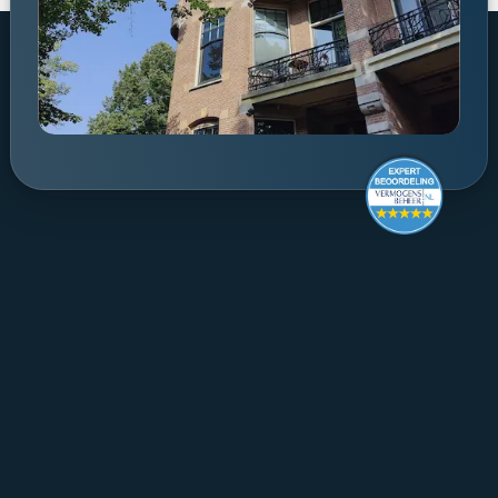
Make it last.
Koningslaan 52 Amsterdam - 
route ->
020 305 88 55
NL