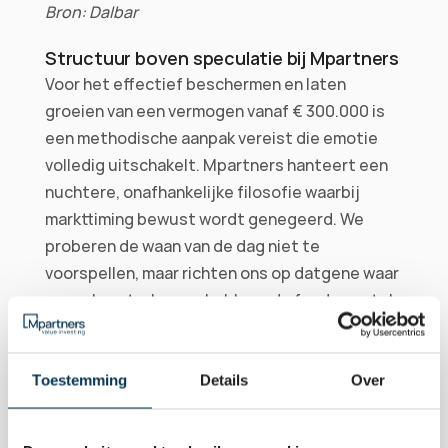
Bron: Dalbar
Structuur boven speculatie bij Mpartners
Voor het effectief beschermen en laten 
groeien van een vermogen vanaf € 300.000 is 
een methodische aanpak vereist die emotie 
volledig uitschakelt. Mpartners hanteert een 
nuchtere, onafhankelijke filosofie waarbij 
markttiming bewust wordt genegeerd. We 
proberen de waan van de dag niet te 
voorspellen, maar richten ons op datgene waar 
we wel controle over hebben: de fundamentele 
kwaliteit van de onderliggende beleggingen.
Kwaliteitsselectie als anker
Toestemming
Details
Over
Binnen onze Quality Value-strategie 
selecteren we uitsluitend individuele 