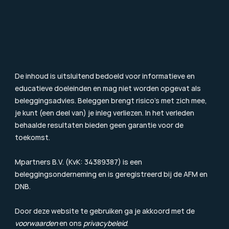
Blog & Nieuws
Toezicht
Consumentenbrief
Klachtenprocedure
Duurzaamheidsinformatie
Beloningsbeleid
Cookiebeleid
De inhoud is uitsluitend bedoeld voor informatieve en 
educatieve doeleinden en mag niet worden opgevat als 
beleggingsadvies. Beleggen brengt risico’s met zich mee, 
je kunt (een deel van) je inleg verliezen. In het verleden 
behaalde resultaten bieden geen garantie voor de 
toekomst.
Mpartners B.V. (KvK: 34389387) is een 
beleggingsonderneming en is geregistreerd bij de 
AFM
 en 
DNB.
Door deze website te gebruiken ga je akkoord met de 
voorwaarden
 en ons 
privacybeleid
.