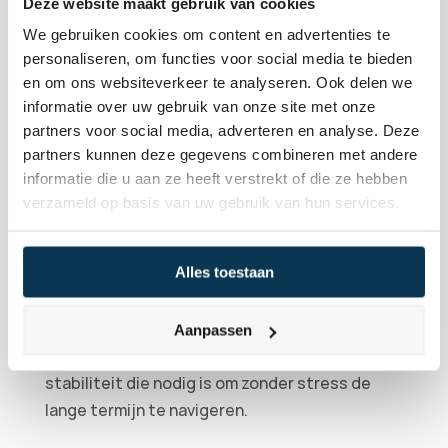
ondernemingen met een ijzersterke balans, 
Deze website maakt gebruik van cookies
een lage schuldgraad en een bewezen, 
We gebruiken cookies om content en advertenties te
voorspelbare kasstroom. Bedrijven die 
personaliseren, om functies voor social media te bieden
en om ons websiteverkeer te analyseren. Ook delen we
bovendien een rationele waardering kennen, 
informatie over uw gebruik van onze site met onze
gekenmerkt door een koers-winstverhouding 
partners voor social media, adverteren en analyse. Deze
van structureel onder de 13, bieden je 
partners kunnen deze gegevens combineren met andere
portefeuille een robuuste veiligheidsmarge.
informatie die u aan ze heeft verstrekt of die ze hebben
Omdat dit type ondernemingen consistent 
verzameld op basis van uw gebruik van hun services.
presteert en winst uitkeert in zowel 
economische voor- als tegenspoed, vervalt 
Alles toestaan
elke noodzaak om in en uit de markt te 
springen. Je kapitaal blijft continu aan het 
werk. Voor een vermogen van drie ton of meer 
Aanpassen
zorgt deze fundamentele benadering voor de 
stabiliteit die nodig is om zonder stress de 
lange termijn te navigeren.