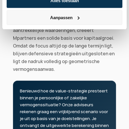
Alles toestaan
standaardmarkt simpelweg onvoldoende 
bescherming tegen overwaardering. Door te 
Aanpassen
focussen op strikte fundamentele criteria en 
aantrekkelijke waarderingen, creëert 
Mpartners een solide basis voor kapitaalgroei. 
Omdat de focus altijd op de lange termijn ligt, 
blijven defensieve strategieën uitgesloten en 
ligt de nadruk volledig op geometrische 
vermogensaanwas.
Benieuwd hoe de value-strategie presteert 
binnen je persoonlijke of zakelijke 
vermogenssituatie? Onze adviseurs 
rekenen graag een vrijblijvend scenario voor 
je uit op basis van je doelstellingen. Je 
ontvangt de uitgewerkte berekening binnen 