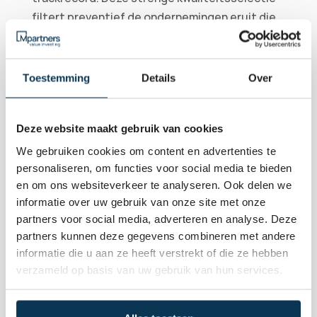
filtert preventief de ondernemingen eruit die 
tijdens een economische krimp in zwaar weer 
terechtkomen.
De wiskundige kern van deze methodiek is de 
Toestemming
Details
Over
Margin of Safety
. Er wordt pas kapitaal 
gealloceerd wanneer een aandeel 
Deze website maakt gebruik van cookies
substantieel onder de intrinsieke waarde 
noteert. Deze veiligheidsmarge beperkt het 
We gebruiken cookies om content en advertenties te
personaliseren, om functies voor social media te bieden
neerwaartse risico aanzienlijk. Het resultaat is 
en om ons websiteverkeer te analyseren. Ook delen we
geen defensieve concessie die rendement 
informatie over uw gebruik van onze site met onze
kost, maar een doelbewust 'Balanced' of 
partners voor social media, adverteren en analyse. Deze
'Equity' mandaat dat de voorwaarden schept 
partners kunnen deze gegevens combineren met andere
voor rust en robuuste langetermijngroei.
informatie die u aan ze heeft verstrekt of die ze hebben
verzameld op basis van uw gebruik van hun services.
Koopkrachtbehoud door actieve 
waarderingsdiscipline
Voor vermogens vanaf € 300.000 biedt de 