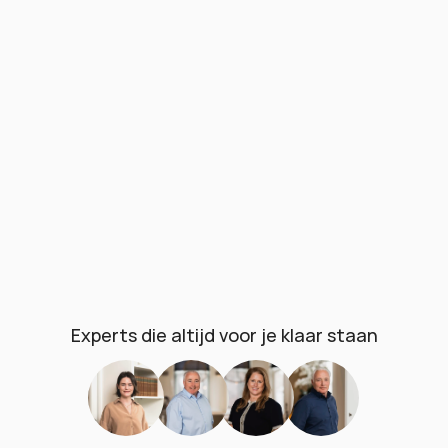
Wij beleggen uitsluitend in kwaliteitsbedrijven 
die voldoen aan strikte criteria voor 
fundamentele waarde.
Toegewijde partner
Directe toegang tot de experts die je 
portefeuille beheren. Deskundige begeleiding 
bij elke stap.
Heldere aanpak
Heldere beleggingskeuzes en een 
begrijpelijke kostenstructuur, zonder 
complexe producten.
Experts die altijd voor je klaar staan