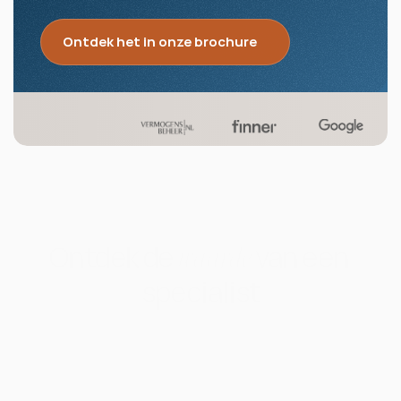
Vermogensbeheer vanaf  €300.000
Ontdek het in onze brochure
Ontdek de
van een 
waarde
specialist