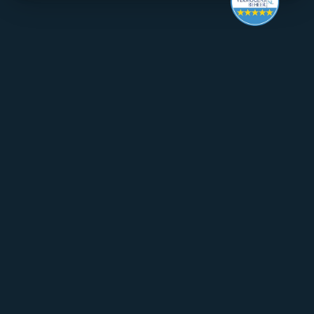
Make it last.
Koningslaan 52 Amsterdam - 
route ->
020 305 88 55
NL
Over Mpartners
Ons Team
Vacatures
Contact
FAQ
Particulier Vermogensbeheer