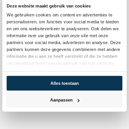
Deze website maakt gebruik van cookies
We gebruiken cookies om content en advertenties te
personaliseren, om functies voor social media te bieden
en om ons websiteverkeer te analyseren. Ook delen we
Flexibiliteit
informatie over uw gebruik van onze site met onze
Vrij opnemen en bijstorten zonder extra 
partners voor social media, adverteren en analyse. Deze
kosten. Binnen één werkdag geregeld.
partners kunnen deze gegevens combineren met andere
informatie die u aan ze heeft verstrekt of die ze hebben
verzameld op basis van uw gebruik van hun services.
Eigen rekening
Je geld staat op je eigen naam bij een 
Alles toestaan
onafhankelijke depotbank.
Aanpassen
Betrouwbaar
Wij staan onder toezicht van de AFM en DNB. 