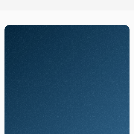
Vragen over je vermogen?
Een 
alternatief 
persoonlijk
voor jouw bank
Je vermogen verdient de beste zorg: 
persoonlijk beheer met diepgaande 
beleggingsexpertise.