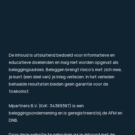
Value Investing
Beleggingsbegrippen
Blog & Nieuws
Toezicht
Consumentenbrief
Klachtenprocedure
Duurzaamheidsinformatie
Beloningsbeleid
Cookiebeleid
De inhoud is uitsluitend bedoeld voor informatieve en 
educatieve doeleinden en mag niet worden opgevat als 
beleggingsadvies. Beleggen brengt risico’s met zich mee, 
je kunt (een deel van) je inleg verliezen. In het verleden 
behaalde resultaten bieden geen garantie voor de 
toekomst.
Mpartners B.V. (KvK: 34389387) is een 
beleggingsonderneming en is geregistreerd bij de 
AFM
 en 
DNB.
Door deze website te gebruiken ga je akkoord met de 