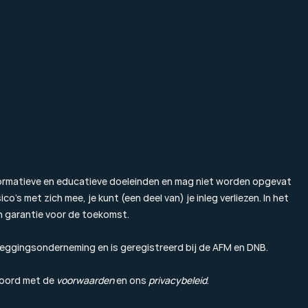
Vacatures
Beleggingsbegrip
Contact
Blog & Nieuws
FAQ
formatieve en educatieve doeleinden en mag niet worden opgevat 
o’s met zich mee, je kunt (een deel van) je inleg verliezen. In het 
n garantie voor de toekomst.
leggingsonderneming en is geregistreerd bij de 
AFM
 en DNB.
koord met de 
voorwaarden
 en ons 
privacybeleid
.