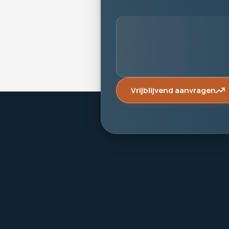
Vrijblijvend aanvragen
Make it last.
Koningslaan 52 Amsterdam - 
route ->