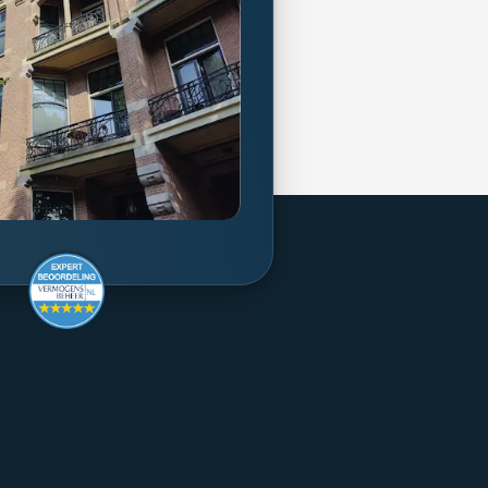
gensbeheer
Toezicht
Consumentenbrief