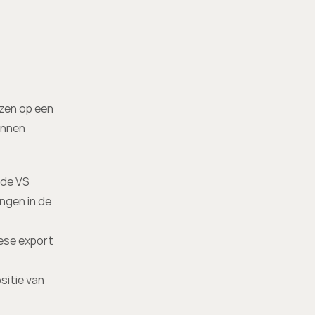
zen op een 
nnen 
 de VS
gen in de 
ese export 
itie van 