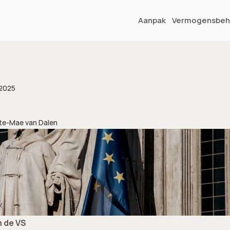
Aanpak
Vermogensbeh
 2025
te
-
Mae van Dalen
n de VS