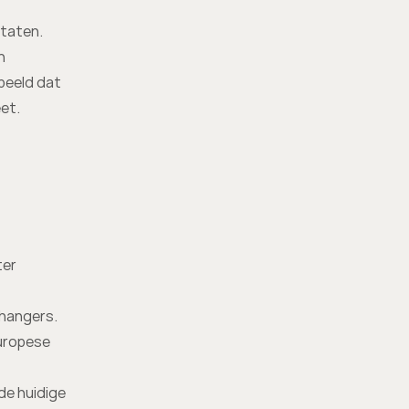
taten. 
 
beeld dat 
et.
er 
angers. 
uropese 
e huidige 