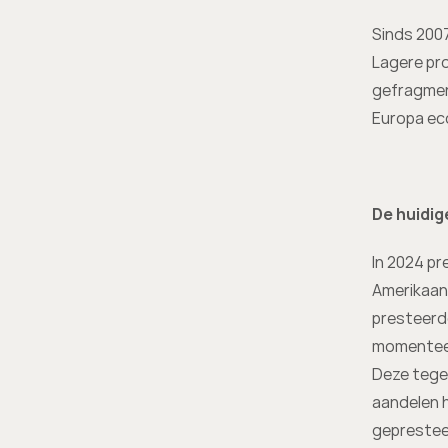
Sinds 200
Lagere pro
gefragment
Europa eco
De huidig
In 2024 pr
Amerikaans
presteerde
momenteel
Deze tege
aandelen h
geprestee