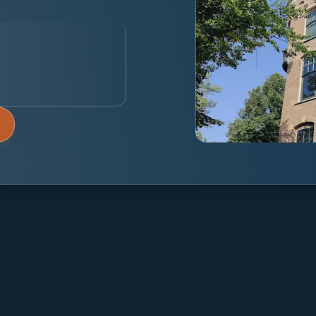
Over Mpartners
Particulier Vermo
Ons Team
Value Investing