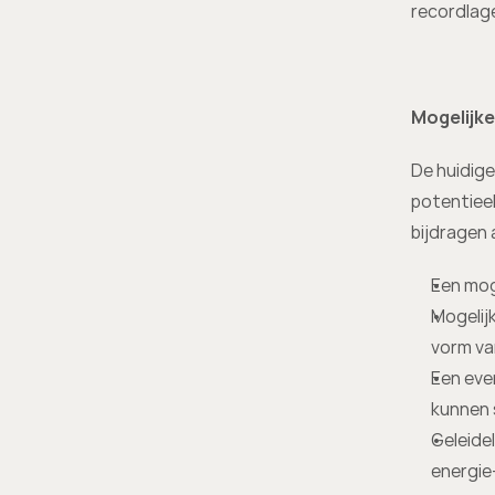
recordlag
Mogelijke
De huidige
potentieel
bijdragen 
Een moge
Mogelij
vorm va
Een eve
kunnen 
Geleidel
energie