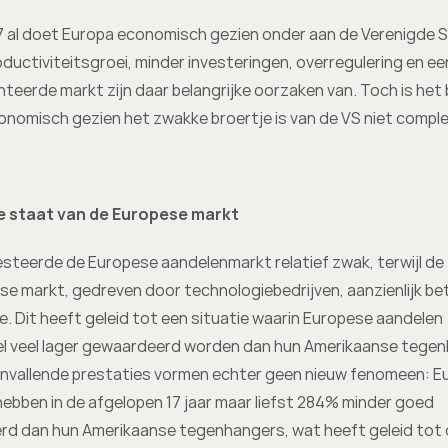
7 al doet Europa economisch gezien onder aan de Verenigde S
ductiviteitsgroei, minder investeringen, overregulering en een
eerde markt zijn daar belangrijke oorzaken van. Toch is het 
nomisch gezien het zwakke broertje is van de VS niet comple
e staat van de Europese markt
esteerde de Europese aandelenmarkt relatief zwak, terwijl de 
e markt, gedreven door technologiebedrijven, aanzienlijk bet
. Dit heeft geleid tot een situatie waarin Europese aandelen 
 veel lager gewaardeerd worden dan hun Amerikaanse tegenh
nvallende prestaties vormen echter geen nieuw fenomeen: E
ebben in de afgelopen 17 jaar maar liefst 284% minder goed 
rd dan hun Amerikaanse tegenhangers, wat heeft geleid tot d