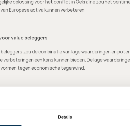
elijke oplossing voor het conflict in Oekraïne zou het sentime
 van Europese activa kunnen verbeteren
voor value beleggers
 beleggers zou de combinatie van lage waarderingen en potent
e verbeteringen een kans kunnen bieden. De lage waarderinge
r vormen tegen economische tegenwind.
over de beleggingsfilosofie van Mpartners 
hier
.
Details
: beleggers dienen altijd hun eigen onderzoek te doen en hun 