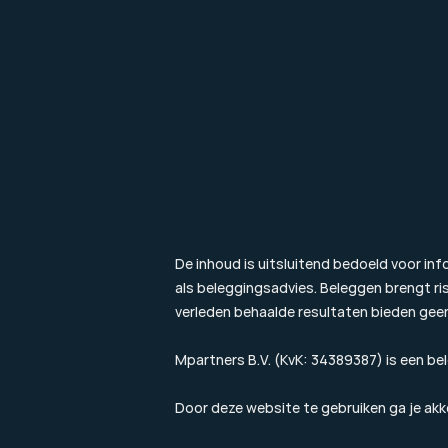
020 305 88 55
NL
De inhoud is uitsluitend bedoeld voor in
als beleggingsadvies. Beleggen brengt risic
verleden behaalde resultaten bieden gee
Mpartners B.V. (KvK: 34389387) is een be
Door deze website te gebruiken ga je ak