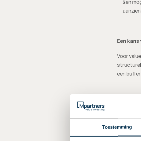
Een mog
aanzien
Een kans 
Voor value
structurel
een buffe
Lees meer 
Toestemming
Belangrijk