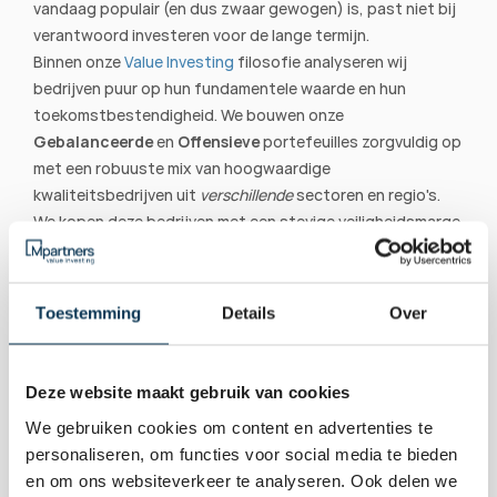
vandaag populair (en dus zwaar gewogen) is, past niet bij 
verantwoord investeren voor de lange termijn.
Binnen onze 
Value Investing 
filosofie analyseren wij 
bedrijven puur op hun fundamentele waarde en hun 
toekomstbestendigheid. We bouwen onze 
Gebalanceerde
 en 
Offensieve
 portefeuilles zorgvuldig op 
met een robuuste mix van hoogwaardige 
kwaliteitsbedrijven uit 
verschillende
 sectoren en regio's. 
We kopen deze bedrijven met een stevige veiligheidsmarge 
en zorgen voor een daadwerkelijke, ijzersterke spreiding. 
Zo ben je niet afhankelijk van de grillen van één specifieke 
sector of een handjevol techgiganten, maar wordt jouw 
Toestemming
Details
Over
koopkracht op een stabiele, doordachte manier 
beschermd tegen inflatie.
Bekijk onze vermogensbeheerportefeuilles
 om te zien 
Deze website maakt gebruik van cookies
hoe wij zorgen voor spreiding en rust.
We gebruiken cookies om content en advertenties te
personaliseren, om functies voor social media te bieden
en om ons websiteverkeer te analyseren. Ook delen we