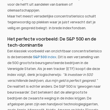
voor de helft uit aandelen van banken of 
oliemaatschappijen.
Maar het meest verraderlijke concentratierisico schuilt 
tegenwoordig op plekken waar je juist verwacht dat je 
veilig en gespreid belegt: in brede indexfondsen.
Het perfecte voorbeeld: De S&P 500 en de 
tech-dominantie
Een klassiek voorbeeld van onzichtbaar concentratierisico 
is de beroemde
S&P 500
 index
. Dit is een verzameling van 
de 500 grootste beursgenoteerde bedrijven in de 
Verenigde Staten. Als je een tracker (ETF) koopt die deze 
index volgt, denk je logischerwijs: 
"Ik investeer in 500 
verschillende bedrijven, dus mijn geld is perfect gespreid."
De realiteit is echter anders. De S&P 500 is 'gewogen naar 
beurswaarde'. Dat betekent dat de allergrootste 
bedrijven de zwaarste weging in de index krijgen. De 
afgelopen jaren zijn een handjevol technologiegiganten, 
zoals Apple, Microsoft, Nvidia, Amazon en Meta (Google, 