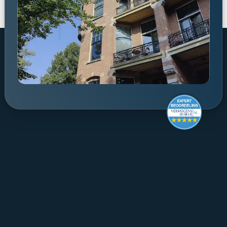
Make it last.
Koningslaan 52 Amsterdam - 
route ->
020 305 88 55
NL