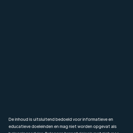
Over Mpartners
Ons Team
Vacatures
Contact
FAQ
Particulier Vermogensbeheer
Value Investing
Beleggingsbegrippen
Blog & Nieuws
Toezicht
Consumentenbrief
Klachtenprocedure
Duurzaamheidsinformatie
Beloningsbeleid
Cookiebeleid
De inhoud is uitsluitend bedoeld voor informatieve en 
educatieve doeleinden en mag niet worden opgevat als 