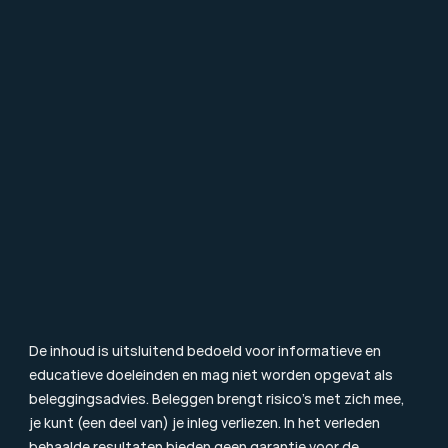
Over Mpartners
Ons Team
Vacatures
Contact
FAQ
Particulier Vermogensbeheer
Value Investing
Beleggingsbegrippen
Blog & Nieuws
Toezicht
Consumentenbrief
Klachtenprocedure
Duurzaamheidsinformatie
Beloningsbeleid
Cookiebeleid
De inhoud is uitsluitend bedoeld voor informatieve en 
educatieve doeleinden en mag niet worden opgevat als 
beleggingsadvies. Beleggen brengt risico’s met zich mee, 
je kunt (een deel van) je inleg verliezen. In het verleden 
behaalde resultaten bieden geen garantie voor de 