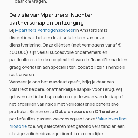
daar om vragen.
De visie van Mpartners: Nuchter 
partnerschap en ontzorging
Bij 
Mpartners Vermogensbeheer
 in Amsterdam is 
discretionair beheer de absolute kern van onze 
dienstverlening. Onze cliënten (met vermogens vanaf € 
300.000) zijn veelal succesvolle ondernemers en 
particulieren die de complexiteit van de financiële markten 
graag overlaten aan specialisten, zodat zij zelf financiële 
rust ervaren.
Wanneer je ons het mandaat geeft, krijg je daar een 
volstrekt heldere, onafhankelijke aanpak voor terug. Wij 
geloven niet in het speculeren op de waan van de dag of 
het afdekken van risico met verlieslatende defensieve 
profielen. Binnen onze 
Gebalanceerde
 en 
Offensieve
portefeuilles passen we consequent onze 
Value Investing 
filosofie
 toe. Wij selecteren met gezond verstand en een 
stevige veiligheidsmarge direct in oerdegelijke 