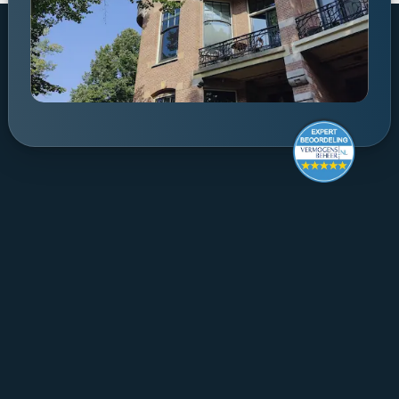
Make it last.
Koningslaan 52 Amsterdam - 
route ->
020 305 88 55
NL