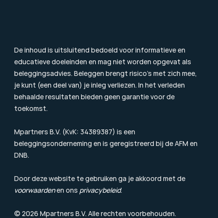
Toezicht
Consumentenbrief
Klachtenprocedure
Duurzaamheidsinformatie
Beloningsbeleid
Cookiebeleid
De inhoud is uitsluitend bedoeld voor informatieve en 
educatieve doeleinden en mag niet worden opgevat als 
beleggingsadvies. Beleggen brengt risico’s met zich mee, 
je kunt (een deel van) je inleg verliezen. In het verleden 
behaalde resultaten bieden geen garantie voor de 
toekomst.
Mpartners B.V. (KvK: 34389387) is een 
beleggingsonderneming en is geregistreerd bij de 
AFM
 en 
DNB.
Door deze website te gebruiken ga je akkoord met de 
voorwaarden
 en ons 
privacybeleid
.
© 2026 Mpartners B.V. Alle rechten voorbehouden.