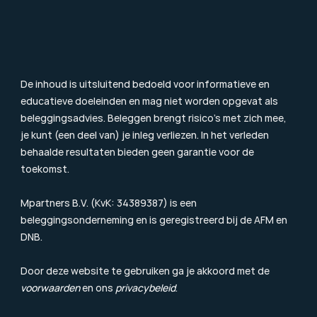
Toezicht
Consumentenbrief
Klachtenprocedure
Duurzaamheidsinformatie
Beloningsbeleid
Cookiebeleid
De inhoud is uitsluitend bedoeld voor informatieve en 
educatieve doeleinden en mag niet worden opgevat als 
beleggingsadvies. Beleggen brengt risico’s met zich mee, 
je kunt (een deel van) je inleg verliezen. In het verleden 
behaalde resultaten bieden geen garantie voor de 
toekomst.
Mpartners B.V. (KvK: 34389387) is een 
beleggingsonderneming en is geregistreerd bij de 
AFM
 en 
DNB.
Door deze website te gebruiken ga je akkoord met de 
voorwaarden
 en ons 
privacybeleid
.