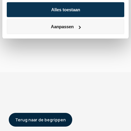
vermogen (vanaf € 300.000) kan beschermen en 
Alles toestaan
versterken?
 Neem dan contact met ons op voor een 
helder gesprek op de Koningslaan in Amsterdam en 
ontvang een vrijblijvend, persoonlijk beleggingsvoorstel.
Aanpassen
Terug naar de begrippen