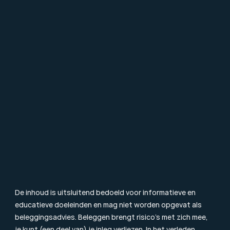
Over Mpartners
Ons Team
Vacatures
Contact
FAQ
Particulier Vermogensbeheer
Value Investing
Beleggingsbegrippen
Blog & Nieuws
Toezicht
Consumentenbrief
Klachtenprocedure
Duurzaamheidsinformatie
Beloningsbeleid
Cookiebeleid
De inhoud is uitsluitend bedoeld voor informatieve en 
educatieve doeleinden en mag niet worden opgevat als 
beleggingsadvies. Beleggen brengt risico’s met zich mee, 
je kunt (een deel van) je inleg verliezen. In het verleden 