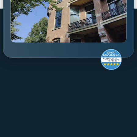
Make it last.
Koningslaan 52 Amsterdam - 
route ->
020 305 88 55
NL