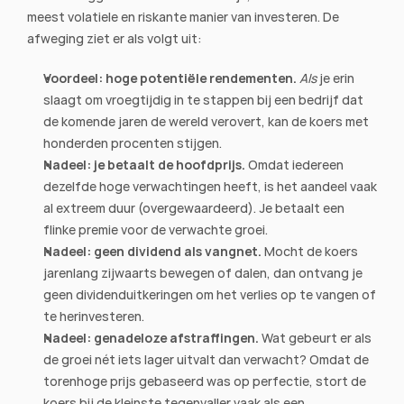
meest volatiele en riskante manier van investeren. De 
afweging ziet er als volgt uit:
Voordeel: hoge potentiële rendementen.
Als
 je erin 
slaagt om vroegtijdig in te stappen bij een bedrijf dat 
de komende jaren de wereld verovert, kan de koers met 
honderden procenten stijgen.
Nadeel: je betaalt de hoofdprijs.
 Omdat iedereen 
dezelfde hoge verwachtingen heeft, is het aandeel vaak 
al extreem duur (overgewaardeerd). Je betaalt een 
flinke premie voor de verwachte groei.
Nadeel: geen dividend als vangnet.
 Mocht de koers 
jarenlang zijwaarts bewegen of dalen, dan ontvang je 
geen dividenduitkeringen om het verlies op te vangen of 
te herinvesteren.
Nadeel: genadeloze afstraffingen.
 Wat gebeurt er als 
de groei nét iets lager uitvalt dan verwacht? Omdat de 
torenhoge prijs gebaseerd was op perfectie, stort de 
koers bij de kleinste tegenvaller vaak als een 