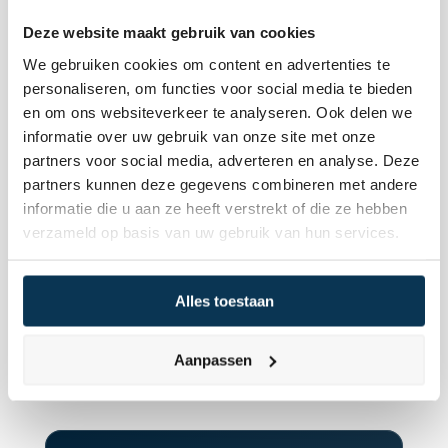
vatbaar is voor hypes en renteverhogingen, en 
Deze website maakt gebruik van cookies
optimaal is gepositioneerd voor reële 
We gebruiken cookies om content en advertenties te
kapitaalgroei op de lange termijn.
personaliseren, om functies voor social media te bieden
en om ons websiteverkeer te analyseren. Ook delen we
Conclusie
informatie over uw gebruik van onze site met onze
Kwaliteitsbeleggen biedt een rationeel en 
partners voor social media, adverteren en analyse. Deze
fundamenteel sterker alternatief voor wie de 
partners kunnen deze gegevens combineren met andere
blinde marktvolging en concentratierisico's van 
informatie die u aan ze heeft verstrekt of die ze hebben
indexfondsen wil vermijden. Door kapitaal te 
verzameld op basis van uw gebruik van hun services.
alloceren aan bedrijven met ijzersterke 
financiële fundamenten en een correcte 
Alles toestaan
waardering, stuur je veel directer op 
kapitaalbehoud. Voor substantiële vermogens 
Aanpassen
creëert deze methode een stabiele en volledig 
transparante portefeuille.