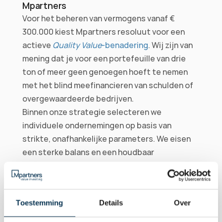
Mpartners
Voor het beheren van vermogens vanaf € 
300.000 kiest Mpartners resoluut voor een 
actieve 
Quality Value
-benadering
. Wij zijn van 
mening dat je voor een portefeuille van drie 
ton of meer geen genoegen hoeft te nemen 
met het blind meefinancieren van schulden of 
overgewaardeerde bedrijven.
Binnen onze strategie selecteren we 
individuele ondernemingen op basis van 
strikte, onafhankelijke parameters. We eisen 
een sterke balans en een houdbaar 
dividendrendement. Daarbovenop passen we 
een strikte waarderingsdisciplines toe. Door 
deze duale focus op zowel absolute kwaliteit 
Toestemming
Details
Over
als fundamentele waarde, bouw je een 
aandelenportefeuille die wezenlijk minder 