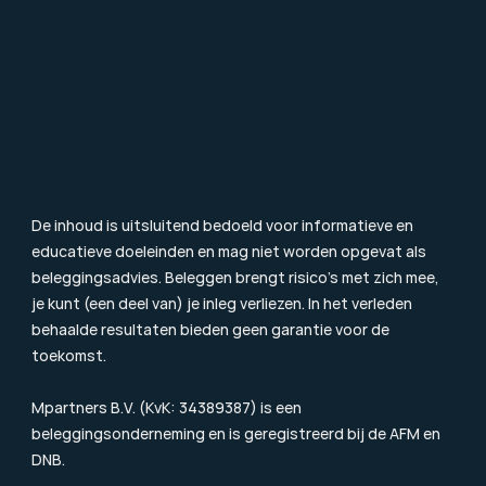
Particulier Vermogensbeheer
Value Investing
Beleggingsbegrippen
Blog & Nieuws
Toezicht
Consumentenbrief
Klachtenprocedure
Duurzaamheidsinformatie
Beloningsbeleid
Cookiebeleid
De inhoud is uitsluitend bedoeld voor informatieve en 
educatieve doeleinden en mag niet worden opgevat als 
beleggingsadvies. Beleggen brengt risico’s met zich mee, 
je kunt (een deel van) je inleg verliezen. In het verleden 
behaalde resultaten bieden geen garantie voor de 
toekomst.
Mpartners B.V. (KvK: 34389387) is een 
beleggingsonderneming en is geregistreerd bij de 
AFM
 en 
DNB.