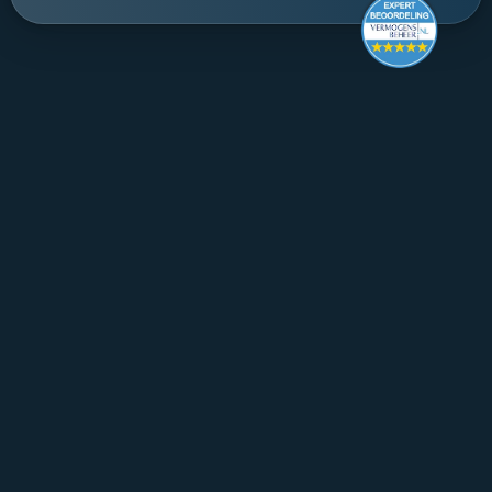
Make it last.
Koningslaan 52 Amsterdam - 
route ->
020 305 88 55
NL
Over Mpartners
Ons Team
Vacatures
Contact
FAQ